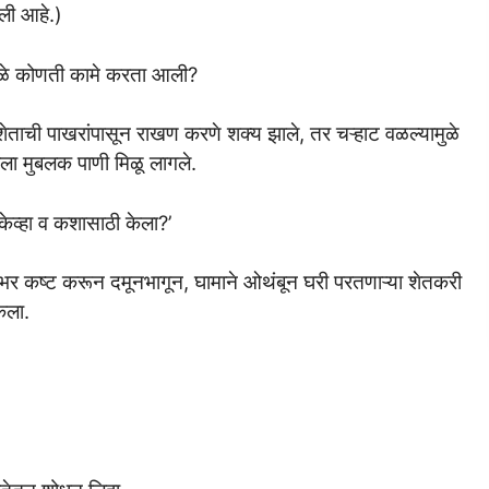
ेली आहे.)
मुळे कोणती कामे करता आली?
शेताची पाखरांपासून राखण करणे शक्य झाले, तर चऱ्हाट वळल्यामुळे
ाला मुबलक पाणी मिळू लागले.
ेव्हा व कशासाठी केला?’
भर कष्ट करून दमूनभागून, घामाने ओथंबून घरी परतणाऱ्या शेतकरी
ेला.