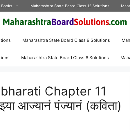
d Books
Maharashtra State Board Class 12 Solutions
Maha
tions
Maharashtra State Board Class 9 Solutions
Maha
tions
Maharashtra State Board Class 6 Solutions
Maha
lbharati Chapter 11
 आज्यानं पंज्यानं (कविता)