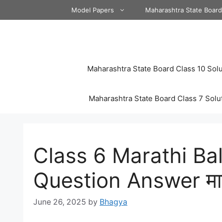
Skip
Model Papers
Maharashtra State Boar
to
content
Maharashtra State Board Class 10 Solu
Maharashtra State Board Class 7 Solu
Class 6 Marathi Ba
Question Answer माझ्या
June 26, 2025
by
Bhagya