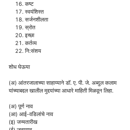
कष्ट
स्वयंशिस्त
सर्जनशीलता
स्रोत
इच्छा
कर्तव्य
नि:संशय
शोध घेऊया
(अ) आंतरजालाच्या साहाय्याने डॉ. ए. पी. जे. अब्दुल कलाम
यांच्याबद्दल खालील मुद्दयांच्या आधारे माहिती मिळवून लिहा.
(अ) पूर्ण नाव
(आ) आई-वडिलांचे नाव
(इ) जन्मतारीख
(ई) जन्मगाव