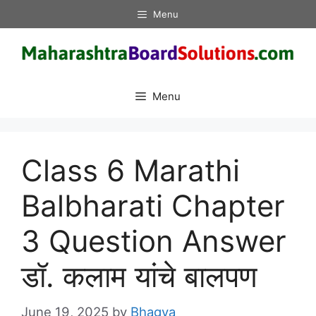
Skip
Menu
to
content
Menu
Class 6 Marathi
Balbharati Chapter
3 Question Answer
डॉ. कलाम यांचे बालपण
June 19, 2025
by
Bhagya