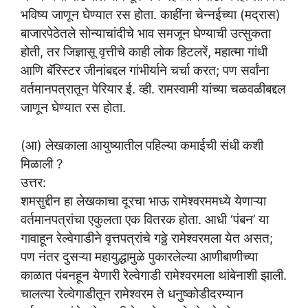
भविष्य जाणून घेण्यात रस होता. काहींना चेन्नईच्या (मद्रास)
बाजारपेठेतले सोन्याचांदीचे भाव समजून घेण्याची उत्सुकता
होती, तर जिज्ञासू वृत्तीचे काही लोक हिटलरें, महात्मा गांधी
आणि बॅरिस्टर जीनांबद्दल गांभीर्याने चर्चा करत; पण सर्वांना
वर्तमानपत्रातून पेरियार ई. व्ही. रामस्वामी यांच्या चळवळीबद्दल
जाणून घेण्यात रस होता.
(आ) लेखकाला आयुष्यातील पहिल्या कमाईची संधी कशी
मिळाली ?
उत्तर:
शमसुद्दीन हा लेखकाचा दूरचा भाऊ रामेश्वरममध्ये येणाऱ्या
वर्तमानपत्रांचा एकुलता एक वितरक होता. आधी ‘पंबन’ या
गावाहून रेल्वेगाडीने वृत्तपत्रांचे गठ्ठे रामेश्वरमला येत असत;
पण नंतर दुसऱ्या महायुद्धामुळे पुकारलेल्या आणीबाणीच्या
काळात पंबनहून येणारी रेल्वेगाडी रामेश्वरमला थांबेनाशी झाली.
चालत्या रेल्वेगाडीतून रामेश्वरम ते धनुष्कोडीदरम्यान