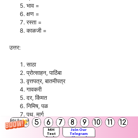
भाव =
क्षण =
रस्ता =
काळजी =
उत्तर:
साठा
प्रोत्साहन, पाठिंबा
वृत्तपत्र, बातमीपत्र
गावकरी
दर, किंमत
निमिष, पळ
पथ, मार्ग
5
6
7
8
9
10
11
12
MH Board
चिंता, विवंचना
Solutions
MH
Join Our
Text
Telegram
Books
Channel