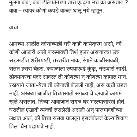
मुलगा बाबा, बाबा टेलिफोनच्या तारा एवढ्या उंच का असतात ?
बाबा – त्यावर कोणी कपडे वाळत घालू नये म्हणून.
वाचा.
आमच्या आळीत कोणाच्याही घरी काही कार्यक्रम असो, की
कोणी आजारी असो पारूमावशी तिथं हजर असणारच! उंच
सडसडीत शरीरयष्टी, तरतरीत नाक, रंगाने काळीसावळी,
सतत हसरा चेहरा, कपाळाला रुपयाएवढं कुंकू, नऊवारी साडी.
डोक्यावरचा पदर सावरत ती कोणत्या न् कोणत्या कामात मग्न.
रस्त्याने जाता-येता ती कोणाशी बोलली नाही, असं कधी घडत
नाही. अख्ख्या आळीत तिच्यासाठी सगळ्यांचे दरवाजे कायम
खुले असतात. तिच्या आवाजानं सगळं घर भरल्यासारखं होतं.
घरातील एखादी व्यक्ती रुसलेली असली अन् पारूमावशीच्या
लक्षात आलं, की तिचा रुसवा घालवून हसतंबोलतं केल्याशिवाय
तिला चैन पडायचे नाही.