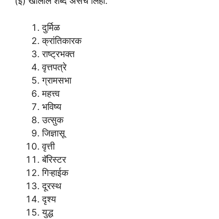
(ई) खालील शब्द असेच लिहा.
दुर्मिळ
क्रांतिकारक
राष्ट्रभक्त
वृत्तपत्रे
ग्रामसभा
महत्त्व
भविष्य
उत्सुक
जिज्ञासू
वृत्ती
बॅरिस्टर
गिऱ्हाईक
दूरस्थ
दृश्य
युद्ध