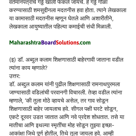
वर्तमानपत्रांचे गठ्ठे खाली फेकले जायचे. हे गठ्ठे गोळा
करण्यासाठी शमसुद्दीनला मदतनीस हवा होता. त्याने लेखकाला
या कामासाठी मदतनीस म्हणून घेतले आणि अशारीतीने,
लेखकाला आयुष्यातील पहिल्या कमाईची संधी मिळाली.
(इ) डॉ. अब्दुल कलाम शिक्षणासाठी बाहेरगावी जाताना वडील
त्यांना काय म्हणाले?
उत्तर:
डॉ. अब्दुल कलाम यांनी पुढील शिक्षणासाठी रामनाथपुरमला
जाण्यासाठी वडिलांची परवानगी विचारली. तेव्हा वडील त्यांना
म्हणाले, ‘की तुला मोठे व्हायचे असेल, तर गाव सोडून
शिक्षणासाठी बाहेर जायलाच हवे. सीगल पक्षी घरटे सोडून,
एकटे दूरवर उडत जातात आणि नवे प्रदेश शोधतात. तसे या
मातीचा आणि इथल्या स्मृतींचा मोह सोडून तुझ्या इच्छा-
आकांक्षा जिथे पूर्ण होतील, तिथे तुला जायला हवे. आम्ही