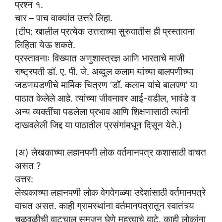
प्रश्न १.
चार – पाच वाक्यांत उत्तरे लिहा.
(टीप: खालील प्रत्येक उत्तराच्या सुरुवातीस ही प्रस्तावना
लिहिता येऊ शकते.
प्रस्तावनाः विख्यात अणुशास्त्रज्ञ आणि भारताचे माजी
राष्ट्रपती डॉ. ए. पी. जे. अब्दुल कलाम यांच्या बालपणीच्या
जडणघडणीचे मार्मिक चित्रण ‘डॉ. कलाम यांचे बालपण’ या
पाठात केलेले आहे. त्यांच्या जीवनावर आई-वडील, भावंडे व
अन्य व्यक्तींचा पडलेला प्रभाव आणि शिक्षणासाठी त्यांनी
दाखवलेली जिद्द या पाठातील प्रसंगांमधून दिसून येते.)
(अ) लेखकाच्या लहानपणी लोक वर्तमानपत्र कशासाठी वाचत
असत ?
उत्तर:
लेखकाच्या लहानपणी लोक वेगवेगळ्या उद्देशांसाठी वर्तमानपत्रे
वाचत असत. काही ग्रामस्थांना वर्तमानपत्रातून स्वातंत्र्य
चळवळीची वाटचाल समजून घेणे महत्त्वाचे वाटे. काही लोकांना