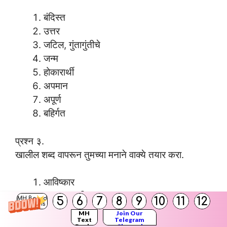
बंदिस्त
उत्तर
जटिल, गुंतागुंतीचे
जन्म
होकारार्थी
अपमान
अपूर्ण
बहिर्गत
प्रश्न ३.
खालील शब्द वापरून तुमच्या मनाने वाक्ये तयार करा.
आविष्कार
कल्पनाशक्ती
5
6
7
8
9
10
11
12
MH Board
Solutions
MH
Join Our
Text
Telegram
उत्तरः
Books
Channel