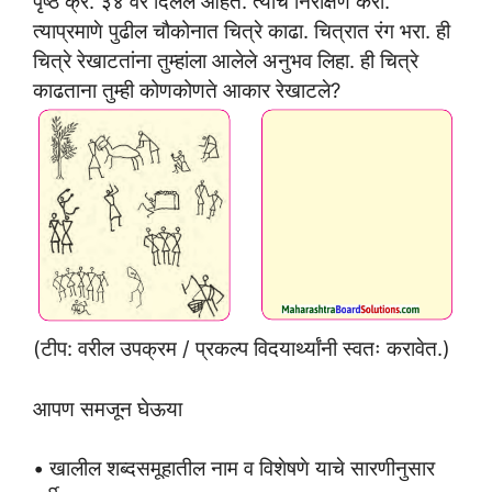
पृष्ठ क्र. ३४ वर दिलेले आहेत. त्यांचे निरीक्षण करा.
त्याप्रमाणे पुढील चौकोनात चित्रे काढा. चित्रात रंग भरा. ही
चित्रे रेखाटतांना तुम्हांला आलेले अनुभव लिहा. ही चित्रे
काढताना तुम्ही कोणकोणते आकार रेखाटले?
(टीप: वरील उपक्रम / प्रकल्प विदयार्थ्यांनी स्वतः करावेत.)
आपण समजून घेऊया
• खालील शब्दसमूहातील नाम व विशेषणे याचे सारणीनुसार