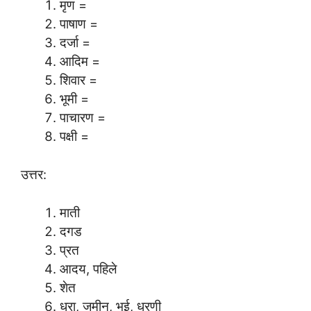
मृण =
पाषाण =
दर्जा =
आदिम =
शिवार =
भूमी =
पाचारण =
पक्षी =
उत्तर:
माती
दगड
प्रत
आदय, पहिले
शेत
धरा, जमीन, भुई, धरणी