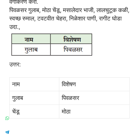
वर्गीकरण करा.
पिवळसर गुलाब, मोठा चेंडू, मसालेदार भाजी, लालचुटूक कळी,
स्वच्छ रुमाल, टवटवीत चेहरा, निळेशार पाणी, रागीट घोडा
उदा.,
उत्तर:
नाम
विशेषण
गुलाब
पिवळसर
चेंडू
मोठा