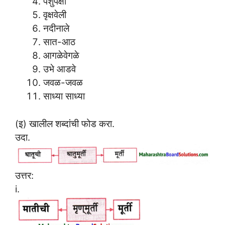
पशुपक्षी
वृक्षवेली
नदीनाले
सात-आठ
आगळेवेगळे
उभे आडवे
जवळ-जवळ
साध्या साध्या
(इ) खालील शब्दांची फोड करा.
उदा.
उत्तर:
i.