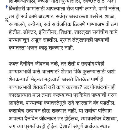
शिजवण्यासाठी, कपडे-भांडी धुण्यासाठी, स्वच्छतेसाठी अशा
कितीतरी कामांसाठी आपल्याला रोज पाणी लागते. पाणी नसेल,
तर ही सर्व कामे अडणार. सर्वत्र अस्वच्छता पसरेल. शाळा,
रुग्णालये, कचेऱ्या, सर्व सार्वजनिक ठिकाणे पाण्याअभावी ठप्प
होतील. डॉक्टर, इंजिनीयर, शिक्षक, शास्त्रज्ञ सर्वांचीच कामे
पाण्यावाचून अडून राहतील. प्रगत तंत्रज्ञानही पाण्याची
कमतरता भरून काढू शकणार नाही.
फक्त दैनंदिन जीवनच नव्हे, तर शेती व उदयोगधंदेही
पाण्याअभावी कसे चालणार? शेतात पिके फुलण्यासाठी जशी
शेतकऱ्याची मेहनत महत्त्वाची असते तितकेच पाणीही.
पाण्याअभावी शेतकरी तरी काय करणार? उदयोगधंदयांनाही
कारखान्यात माल तयार करण्याच्या प्रकियेत पाण्याची गरज
लागतेच. पाण्याच्या कमतरतेमुळे सर्व कारखाने बंद पडतील.
कशाचेच उत्पादन होऊ शकणार नाही. या सर्वांचा परिणाम
आपल्या दैनंदिन जीवनावर तर होईलच, त्याचबरोवर देशाच्या,
जगाच्या प्रगतीवरही होईल. देशाची संपूर्ण अर्थव्यवस्थाच