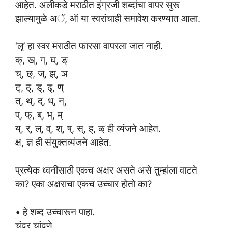
आहेत. अलीकडे मराठीत इंग्रजी शब्दांचा वापर सुरू
झाल्यामुळे अॅ, ऑ या स्वरांचाही समावेश करण्यात आला.
‘लृ’ हा स्वर मराठीत फारसा वापरला जात नाही.
क्, ख्, ग्, घ्, ङ्
च्, छ्, ज्, झ्, ञ
ट्, ठ्, ड्, ढ्, ण्
त्, थ्, द्, ध्, न्,
प्, फ्, ब्, भ्, म्
य्, र्, ल्, व्, श्, ष्, स्, ह्, ळ् ही व्यंजने आहेत.
क्ष, ज्ञ ही संयुक्तव्यंजने आहेत.
प्रत्येक ध्वनीसाठी एकच अक्षर असते असे तुम्हांला वाटते
का? एका अक्षराचा एकच उच्चार होतो का?
• हे शब्द उच्चारून पाहा.
चं
द्र
चां
दणे