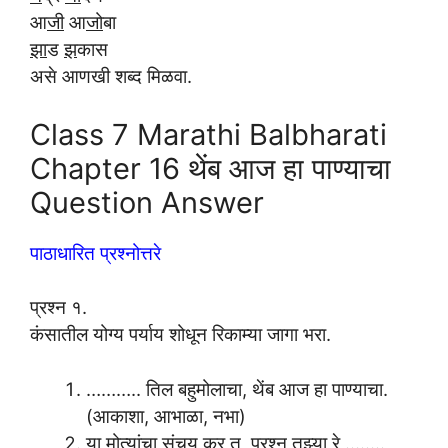
आ
जी
आ
जो
बा
झा
ड
झ
कास
असे आणखी शब्द मिळवा.
Class 7 Marathi Balbharati
Chapter 16 थेंब आज हा पाण्याचा
Question Answer
पाठाधारित प्रश्नोत्तरे
प्रश्न १.
कंसातील योग्य पर्याय शोधून रिकाम्या जागा भरा.
……….. तिल बहुमोलाचा, थेंब आज हा पाण्याचा.
(आकाशा, आभाळा, नभा)
या मोत्यांचा संचय कर तू, प्रश्न तुझ्या रे ……..