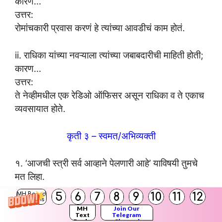
कारण…
उत्तर:
रोमांचकारी प्रवास करणं हे त्यांच्या आवडीचं काम होतं.
ii. राधिका यांच्या नवऱ्याला त्यांच्या जबाबदारीची माहिती होती;
कारण…
उत्तर:
ते नेव्हीमधील एक रेडिओ ऑफिसर असून राधिका व ते एकाच
व्यवसायात होते.
कृती ३ – स्वमत/अभिव्यक्ती
१. ‘आजची स्त्री सर्व आव्हाने पेलणारी आहे’ याविषयी तुमचे
मत लिहा.
उत्तर:
5
6
7
8
9
10
11
12
MH Board
Solutions
पूर्वी चूल आणि मूल एवढ्यापुरतेच मर्यादित असलेले स्त्रियांचे
MH
Join Our
जीवन आता व्यापक बनलेले दिसते. असे एकही क्षेत्र नाही
Text
Telegram
Books
Channel