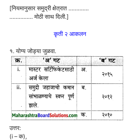
[नियमानुसार समुद्री क्षेत्रात ………….
…………… मोठी साथ दिली.]
कृती २ आकलन
१. योग्य जोड्या जुळवा.
उत्तर:
(i – क),