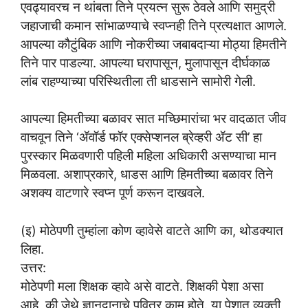
एवढ्यावरच न थांबता तिने प्रयत्न सुरू ठेवले आणि समुद्री
जहाजाची कमान सांभाळण्याचे स्वप्नही तिने प्रत्यक्षात आणले.
आपल्या कौटुंबिक आणि नोकरीच्या जबाबदाऱ्या मोठ्या हिमतीने
तिने पार पाडल्या. आपल्या घरापासून, मुलापासून दीर्घकाळ
लांब राहण्याच्या परिस्थितीला ती धाडसाने सामोरी गेली.
आपल्या हिमतीच्या बळावर सात मच्छिमारांचा भर वादळात जीव
वाचवून तिने ‘ॲवॉर्ड फॉर एक्सेप्शनल ब्रेव्हरी ॲट सी’ हा
पुरस्कार मिळवणारी पहिली महिला अधिकारी असण्याचा मान
मिळवला. अशाप्रकारे, धाडस आणि हिमतीच्या बळावर तिने
अशक्य वाटणारे स्वप्न पूर्ण करून दाखवले.
(इ) मोठेपणी तुम्हांला कोण व्हावेसे वाटते आणि का, थोडक्यात
लिहा.
उत्तर:
मोठेपणी मला शिक्षक व्हावे असे वाटते. शिक्षकी पेशा असा
आहे, की जेथे ज्ञानदानाचे पवित्र काम होते. या पेशात व्यक्ती