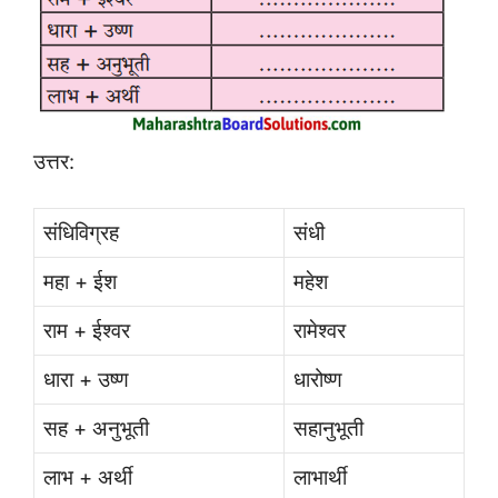
उत्तर:
संधिविग्रह
संधी
महा + ईश
महेश
राम + ईश्वर
रामेश्वर
धारा + उष्ण
धारोष्ण
सह + अनुभूती
सहानुभूती
लाभ + अर्थी
लाभार्थी