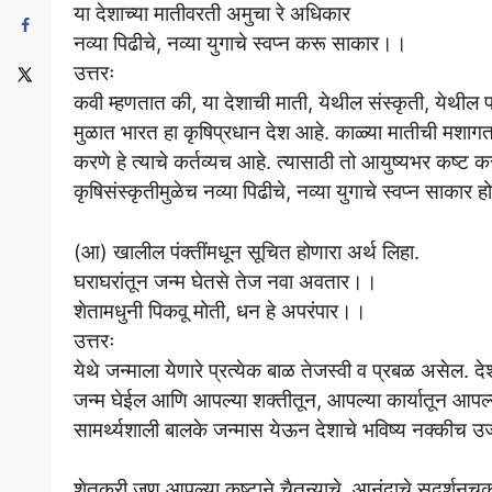
या देशाच्या मातीवरती अमुचा रे अधिकार
नव्या पिढीचे, नव्या युगाचे स्वप्न करू साकार।।
उत्तरः
कवी म्हणतात की, या देशाची माती, येथील संस्कृती, येथील
मुळात भारत हा कृषिप्रधान देश आहे. काळ्या मातीची मशाग
करणे हे त्याचे कर्तव्यच आहे. त्यासाठी तो आयुष्यभर कष्ट क
कृषिसंस्कृतीमुळेच नव्या पिढीचे, नव्या युगाचे स्वप्न साकार 
(आ) खालील पंक्तींमधून सूचित होणारा अर्थ लिहा.
घराघरांतून जन्म घेतसे तेज नवा अवतार।।
शेतामधुनी पिकवू मोती, धन हे अपरंपार।।
उत्तरः
येथे जन्माला येणारे प्रत्येक बाळ तेजस्वी व प्रबळ असेल. द
जन्म घेईल आणि आपल्या शक्तीतून, आपल्या कार्यातून आपल
सामर्थ्यशाली बालके जन्मास येऊन देशाचे भविष्य नक्कीच 
शेतकरी जणू आपल्या कष्टाने चैतन्याचे, आनंदाचे सुदर्शनचक्