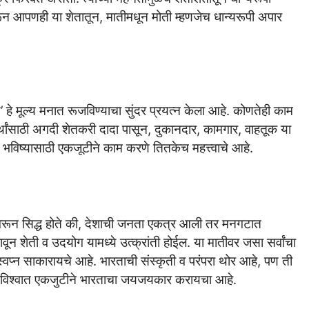
करून आपणही या शेतातून, मातीमधून मोती म्हणजेच धान्यरूपी अपार
य’ हे मूल्य मनात रूजविण्याचा सुंदर प्रयत्न केला आहे. कोणतेही काम
र्थांसाठी अगदी शेतकरी दादा पासून, दुकानदार, कामगार, वाहतूक या
भविष्यासाठी एकजूटीने काम करणे तितकेच महत्त्वाचे आहे.
ीवरून सिद्ध होते की, देशाची जनता एकत्र आली तर मनगटात
ून शेती व उदयोग यामध्ये उत्क्रांती होईल. या मातीवर जसा सर्वांचा
्वप्न साकारायचे आहे. भारताची संस्कृती व परंपरा थोर आहे, पण ती
या विश्वात एकजुटीने भारताचा जयजयकार करायचा आहे.