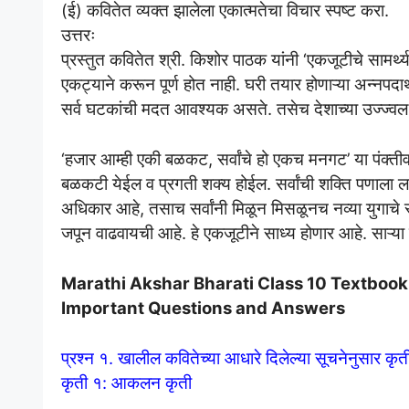
(ई) कवितेत व्यक्त झालेला एकात्मतेचा विचार स्पष्ट करा.
उत्तरः
प्रस्तुत कवितेत श्री. किशोर पाठक यांनी ‘एकजूटीचे सामर्थ्
एकट्याने करून पूर्ण होत नाही. घरी तयार होणाऱ्या अन्नपदा
सर्व घटकांची मदत आवश्यक असते. तसेच देशाच्या उज्ज्वल 
‘हजार आम्ही एकी बळकट, सर्वांचे हो एकच मनगट’ या पंक्त
बळकटी येईल व प्रगती शक्य होईल. सर्वांची शक्ति पणाला लाव
अधिकार आहे, तसाच सर्वांनी मिळून मिसळूनच नव्या युगाचे स
जपून वाढवायची आहे. हे एकजूटीने साध्य होणार आहे. साऱ्
Marathi Akshar Bharati Class 10 Textbook So
Important Questions and Answers
प्रश्न १. खालील कवितेच्या आधारे दिलेल्या सूचनेनुसार कृत
कृती १: आकलन कृती