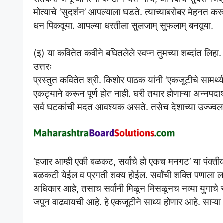
मोत्याचे ‘सुदर्शन’ आपल्याला घडते. त्याच्याबरोबर मेहनत 
धन पिकवूया. आपल्या धरतीला सुलजाम् सुफलाम् बनवूया.
(इ) या कवितेत कवीने बघितलेले स्वप्न तुमच्या शब्दांत लिहा.
उत्तरः
प्रस्तुत कवितेत श्री. किशोर पाठक यांनी ‘एकजूटीचे सामर्थ्
एकट्याने करून पूर्ण होत नाही. घरी तयार होणाऱ्या अन्नपदा
सर्व घटकांची मदत आवश्यक असते. तसेच देशाच्या उज्ज्वल 
‘हजार आम्ही एकी बळकट, सर्वांचे हो एकच मनगट’ या पंक्त
बळकटी येईल व प्रगती शक्य होईल. सर्वांची शक्ति पणाला लाव
अधिकार आहे, तसाच सर्वांनी मिळून मिसळूनच नव्या युगाचे स
जपून वाढवायची आहे. हे एकजूटीने साध्य होणार आहे. साऱ्