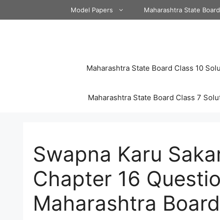
Skip
Model Papers
Maharashtra State Boar
to
content
Maharashtra State Board Class 10 Solu
Maharashtra State Board Class 7 Solu
Swapna Karu Sakar
Chapter 16 Questi
Maharashtra Board