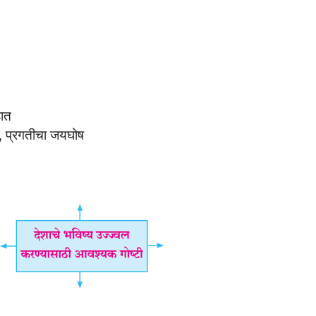
हात
चा, प्रगतीचा जयघोष