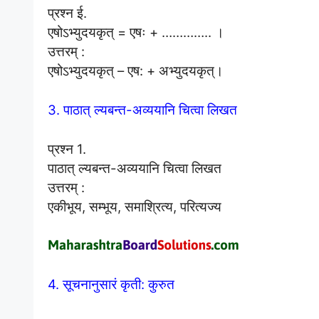
प्रश्न ई.
एषोऽभ्युदयकृत् = एषः + ………….. ।
उत्तरम् :
एषोऽभ्युदयकृत् – एष: + अभ्युदयकृत्।
3. पाठात् ल्यबन्त-अव्ययानि चित्वा लिखत
प्रश्न 1.
पाठात् ल्यबन्त-अव्ययानि चित्वा लिखत
उत्तरम् :
एकीभूय, सम्भूय, समाश्रित्य, परित्यज्य
4. सूचनानुसारं कृती: कुरुत