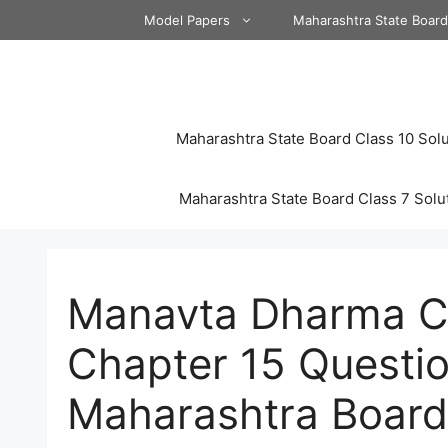
Skip
Model Papers
Maharashtra State Boar
to
content
Maharashtra State Board Class 10 Solu
Maharashtra State Board Class 7 Solu
Manavta Dharma Cl
Chapter 15 Questi
Maharashtra Board