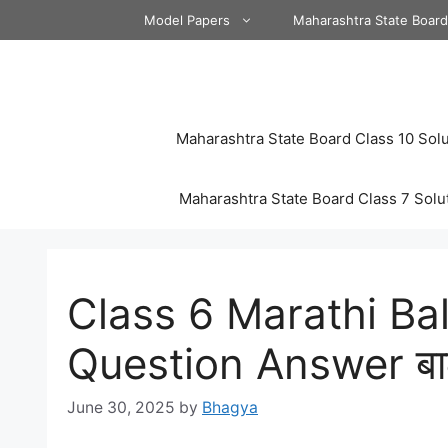
Skip
Model Papers
Maharashtra State Boar
to
content
Maharashtra State Board Class 10 Solu
Maharashtra State Board Class 7 Solu
Class 6 Marathi Ba
Question Answer ब
June 30, 2025
by
Bhagya