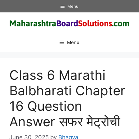
Skip
Menu
to
content
Menu
Class 6 Marathi
Balbharati Chapter
16 Question
Answer सफर मेट्रोची
June 30, 2025
by
Bhagya