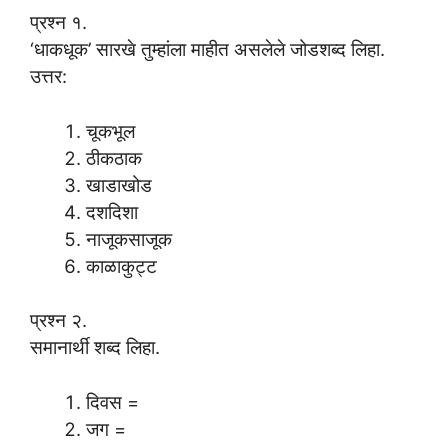
प्रश्न १.
‘धाकधूक’ सारखे तुम्हांला माहीत असलेले जोडशब्द लिहा.
उत्तर:
चूकभूल
ठीकठाक
खाडाखोड
दशदिशा
नाजूकसाजूक
काळाकुट्ट
प्रश्न २.
समानार्थी शब्द लिहा.
दिवस =
जग =