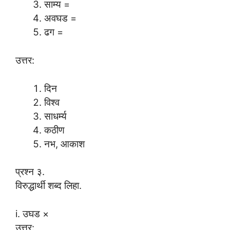
साम्य =
अवघड =
ढग =
उत्तर:
दिन
विश्व
साधर्म्य
कठीण
नभ, आकाश
प्रश्न ३.
विरुद्धार्थी शब्द लिहा.
i. उघड ×
उत्तर: