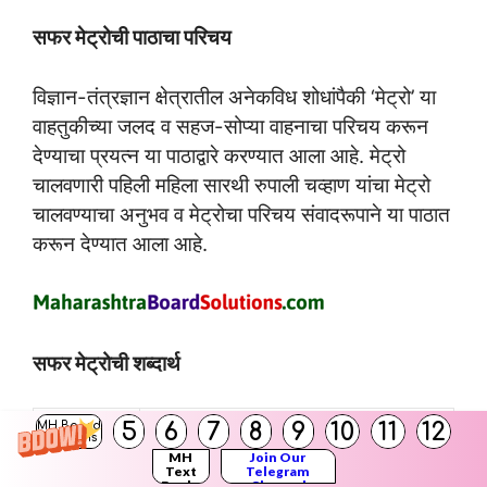
सफर मेट्रोची पाठाचा परिचय
विज्ञान-तंत्रज्ञान क्षेत्रातील अनेकविध शोधांपैकी ‘मेट्रो’ या
वाहतुकीच्या जलद व सहज-सोप्या वाहनाचा परिचय करून
देण्याचा प्रयत्न या पाठाद्वारे करण्यात आला आहे. मेट्रो
चालवणारी पहिली महिला सारथी रुपाली चव्हाण यांचा मेट्रो
चालवण्याचा अनुभव व मेट्रोचा परिचय संवादरूपाने या पाठात
करून देण्यात आला आहे.
सफर मेट्रोची शब्दार्थ
5
6
7
8
9
10
11
12
MH Board
अजब
विलक्षण
Solutions
MH
Join Our
Text
Telegram
विसरता न येण्यासारखे, कायम आठवणीत
Books
Channel