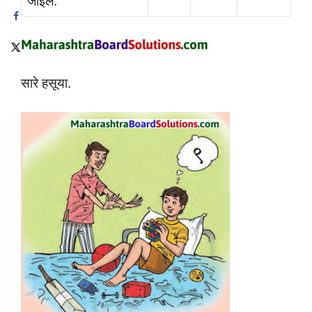
जाईल.
सारे हसूया.