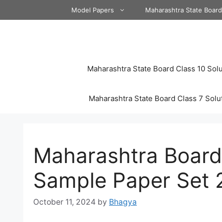
Skip
Model Papers
Maharashtra State Boar
to
content
Maharashtra State Board Class 10 Solu
Maharashtra State Board Class 7 Solu
Maharashtra Board 
Sample Paper Set 
October 11, 2024
by
Bhagya