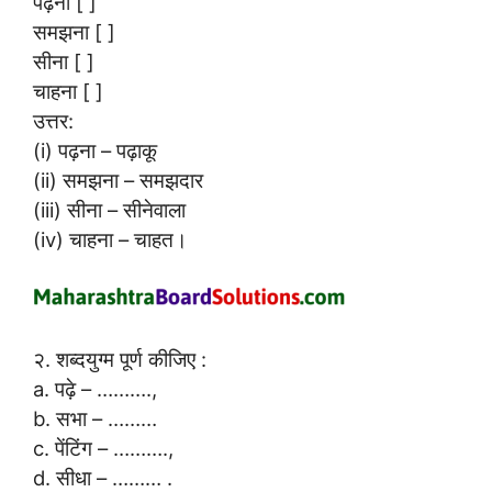
पढ़ना [ ]
समझना [ ]
सीना [ ]
चाहना [ ]
उत्तर:
(i) पढ़ना – पढ़ाकू
(ii) समझना – समझदार
(iii) सीना – सीनेवाला
(iv) चाहना – चाहत।
२. शब्दयुग्म पूर्ण कीजिए :
a. पढ़े – ……….,
b. सभा – ………
c. पेंटिंग – ……….,
d. सीधा – ……… .