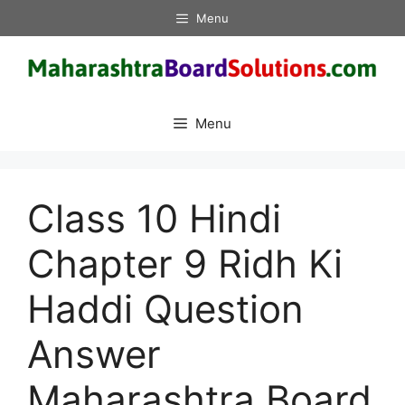
Skip
Menu
to
content
Menu
Class 10 Hindi
Chapter 9 Ridh Ki
Haddi Question
Answer
Maharashtra Board