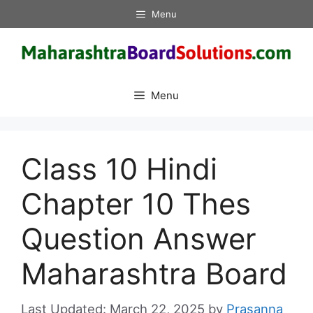
Skip
Menu
to
content
Menu
Class 10 Hindi
Chapter 10 Thes
Question Answer
Maharashtra Board
March 22, 2025
by
Prasanna