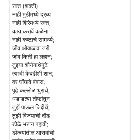
रक्त (शक्ती)
नाही मुठीमध्ये द्रव्य
नाही शिरेमध्ये रक्त,
काय करावें कळेना
नाही कष्टाचे सामर्थ्य;
जीव ओवाळावा तरी
जीव किती हा लहान;
तुझ्या शौर्यगाथेपुढे
त्याची केवढीशी शान;
वर घोंघावे बंबारा,
पुढे कल्लोळ धुराचे,
धडाडत्या तोफांतून
तुझें पाऊल जिद्दीचें;
तुझी विजयाची दौड
डोळे भरून पहावी;
डोळयांतील आसवांची