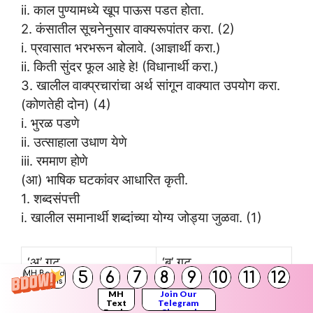
ii. काल पुण्यामध्ये खूप पाऊस पडत होता.
2. कंसातील सूचनेनुसार वाक्यरूपांतर करा. (2)
i. प्रवासात भरभरून बोलावे. (आज्ञार्थी करा.)
ii. किती सुंदर फूल आहे हे! (विधानार्थी करा.)
3. खालील वाक्प्रचारांचा अर्थ सांगून वाक्यात उपयोग करा.
(कोणतेही दोन) (4)
i. भुरळ पडणे
ii. उत्साहाला उधाण येणे
iii. रममाण होणे
(आ) भाषिक घटकांवर आधारित कृती.
1. शब्दसंपत्ती
i. खालील समानार्थी शब्दांच्या योग्य जोड्या जुळवा. (1)
‘अ’ गट
‘ब’ गट
5
6
7
8
9
10
11
12
MH Board
Solutions
1. झोप
अ. कंटक
MH
Join Our
Text
Telegram
Books
Channel