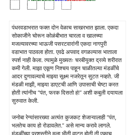
पंधरवडाभरात फक्त दोन वेळाच साखरभात झाला. एकदा
सोकाजीने चोरून कोळंबीभात चारला व खालच्या
मजल्यावरच्या भाऊजी पसरटवारांनी एकदा नागपुरी
वडाभात पाठवला होता. एवढे अपवाद वगळल्यास भाताला
स्पर्श नाही केला. त्यामुळे मुख्यतः चरबीयुक्त द्रव्ये शरीरात
कमी गेली. माझा एकूण निश्चय पाहून चाळीतल्या मंडळींचे
आदर दुणावल्याचे माझ्या सूक्ष्म नजरेतून सुटत नव्हते. जी
मंडळी माझी, माझ्या डाएटची आणि उपासाची चेष्टा करत
होती त्यांनीच “पंत, फरक दिसतो हं!” अशी कबुली दयायला
सुरुवात केली.
जनोबा रेग्यांसारख्या अत्यंत कुजकट शेजाऱ्यालाही “पंत,
भलतेच काय हो रोडावलेत.” असे मान्य करावे लागले.
मंडळींच्या प्रशस्तीने मला भीती वाटत होती ती एकाच