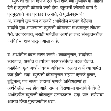
ii. व्युत्पत्ती सांगणे म्हणजे एखादया शब्दाच्या मुळाविषयी माहिती
देणे हे व्युत्पत्ती कोशाचे कार्य होय. व्युत्पत्ती कोशाचे कार्य हे
प्रामुख्याने चार प्रकारचे असते, ते पुढीलप्रमाणेः
अ. शब्दाचे मूळ रूप दाखवणे : भाषेतील बदलत गेलेल्या
शब्दांचे मूळ आपल्याला व्युत्पत्ती कोशाच्या माध्यमातून शोधता
येते. उदाहरणार्थ, मराठी भाषेतील ‘आग’ हा शब्द संस्कृतमधील
‘अग्नि’ या शब्दापासून आला आहे.
ब. अर्थांतील बदल स्पष्ट करणे : काळानुसार, शब्दांच्या
स्वरूपात, अर्थात व त्यांच्या परस्परसंबंधांत बदल होतात.
काहीवेळा मूळ अर्थासोबतच अधिकचा एखादा अर्थ त्या भाषेत
रूढ होतो. उदा. व्युत्पत्ती कोशानुसार शहाणा म्हणजे हुशार,
बुद्धिमान; पण सध्या ‘शहाणा’ म्हणजे ‘अतिशहाणा’ हा
अर्थदेखील रूढ होत आहे. समान दिसणाऱ्या शब्दांचे वेगवेगळे
अर्थदेखील व्युत्पत्ती कोशातून उलगडतात. उदा. पाठ. शरीराचा
अवयव किंवा पुस्तकातील धडा.