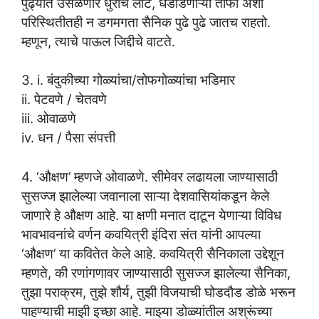
पुढ्यात उसळणारे धुराचे लोट, धडाडणाऱ्या तोफा अशा
परिस्थितीतही न डगमगता सैनिक पुढे पुढे जातच राहतो.
म्हणून, त्याचे पाऊल जिद्दीचे वाटते.
3. i. बंदुकीच्या गोळ्यांचा/तोफगोळ्यांचा भडिमार
ii. पेटवणे / चेतवणे
iii. ओवाळणे
iv. धन / पैसा संपत्ती
4. ‘औक्षण’ म्हणजे ओवाळणे. सीमेवर लढायला जाण्यासाठी
सुसज्ज झालेल्या जवानाला साऱ्या देशवासियांकडून केले
जाणारे हे औक्षण आहे. या क्षणी मनात दाटून येणाऱ्या विविध
भावभावनांचे वर्णन कवयित्री इंदिरा संत यांनी आपल्या
‘औक्षण’ या कवितेत केले आहे. कवयित्री सैनिकाला उद्देशून
म्हणते, की रणांगणावर जाण्यासाठी सुसज्ज झालेल्या सैनिका,
तुझा पराक्रम, तुझे शौर्य, तुझी विजयाची घोडदौड डोळे भरून
पाहण्याची माझी इच्छा आहे. माझ्या डोळ्यांतील अश्रूंच्या