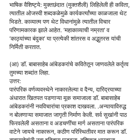
भाषिक वैशिष्ट्ये: मुक्तछंदात (मुक्तशैली) लिहिलेली ही कविता,
त्यातील ओजस्वी शब्दकळेमुळे कार्यकर्त्यांच्या काळजाला थेट
भिडते. काव्यात्म पण थेट विधानांमुळे त्यातील विचार
परिणामकारक झाले आहेत. ‘महाकाव्याची नम्रता’ व
‘काठ्यांच्या बंदुका’ या प्रत्येकी शांतरस व अद्भुतरस यांची
निर्मिती करतात.
(आ) डॉ. बाबासाहेब आंबेडकरांचे कवितेतून जाणवलेले कर्तृत्व
तुमच्या शब्दांत लिहा.
उत्तर:
पारंपरिक वर्णव्यवस्थेने नाकारलेल्या व दैन्य, दारिद्रयाच्या
अंधारात खितपत पडणाऱ्या मूक समाजाला डॉ. बाबासाहेब
आंबेडकरांनी नवविचारांचा प्रकाश दाखवला. .अन्यायाविरुद्ध
न बोलणाऱ्या समाजात जागृती निर्माण केली. सर्व सुखांनी पाठ
फिरवलेली असताना व अडचणींचा मार्ग असताना पारंपरिक
वाटेने जायचे नाकारून, कठीण परिस्थितीवर मात करून डॉ.
बाबासाहेबांनी नवा इतिहास घडवला. बहिष्कृत भारताला