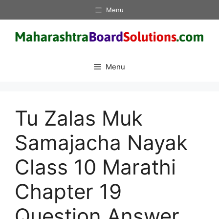
Skip
Menu
to
content
Menu
Tu Zalas Muk
Samajacha Nayak
Class 10 Marathi
Chapter 19
Question Answer