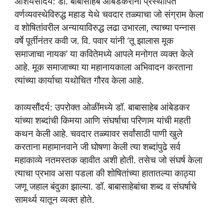
आशयसौंदर्य: डॉ. बाबासाहेब आंबेडकरांनी प्रस्थापित
वर्णव्यवस्थेविरुद्ध महाड येथे चवदार तळ्याचा जो संग्राम केला
व शोषितांवरील अन्यायाविरुद्ध लढा उभारला, त्याच्या पन्नास
वर्षे पूर्तीनंतर कवी ज. वि. पवार यांनी ‘तू झालास मूक
समाजाचा नायक’ या कवितेमध्ये आपले मनोगत व्यक्त केले
आहे. मूक समाजाच्या या महानायकाला अभिवादन करताना
त्यांच्या कार्याचा यथोचित गौरव केला आहे.
काव्यसौंदर्य: उपरोक्त ओळींमध्ये डॉ. बाबासाहेब आंबेडकर
यांच्या शब्दांची किमया आणि संघर्षाचा परिणाम यांची महती
कथन केली आहे. चवदार तळ्यावर सर्वांसाठी पाणी खुले
करताना महामानवाने जी घोषणा केली त्या शब्दांपुढे सर्व
महाकाव्ये नतमस्तक व्हावीत अशी होती. तसेच जो संघर्ष केला
त्याचा प्रभाव असा पडला की शोषितांच्या हातातल्या काठ्या
जणू जहाल बंदुका झाल्या. डॉ. बाबासाहेबांचा शब्द व संघर्षाचे
सामर्थ्य यातून व्यक्त होते.