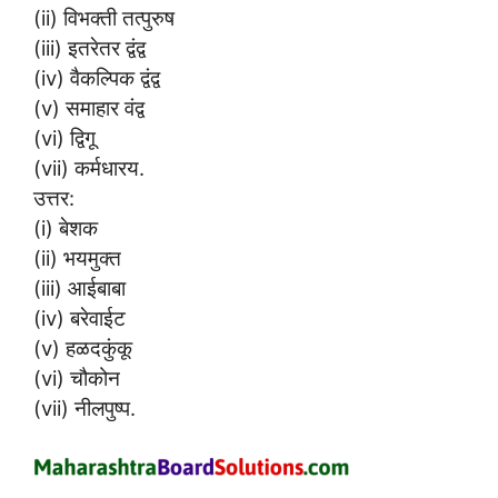
(ii) विभक्ती तत्पुरुष
(iii) इतरेतर द्वंद्व
(iv) वैकल्पिक द्वंद्व
(v) समाहार वंद्व
(vi) द्विगू
(vii) कर्मधारय.
उत्तर:
(i) बेशक
(ii) भयमुक्त
(iii) आईबाबा
(iv) बरेवाईट
(v) हळदकुंकू
(vi) चौकोन
(vii) नीलपुष्प.