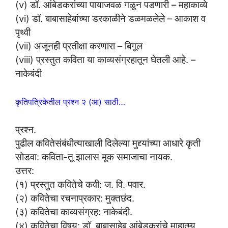
(v) डॉ. आंबेडकरांच्या पायाजवळ गळून पडणारी – महाकाव्ये
(vi) डॉ. बाबासाहेबांच्या डरकाळीने डळमळलेले – आकाश व
पृथ्वी
(vii) अजूनही प्रतीक्षा करणारा – बिगूल
(viii) प्रस्तुत कविता या काव्यसंग्रहातून घेतली आहे. –
नाकेबंदी
कृतिपत्रिकेतील प्रश्न २ (आ) साठी…
प्रश्न.
पुढील कवितेसंबंधीत्याखाली दिलेल्या मुद्द्यांच्या आधारे कृती
सोडवा: कविता-तू झालास मूक समाजाचा नायक.
उत्तर:
(१) प्रस्तुत कवितेचे कवी: ज. वि. पवार.
(२) कवितेचा रचनाप्रकार: मुक्तछंद.
(३) कवितेचा काव्यसंग्रह: नाकेबंदी.
(४) कवितेचा विषय: डॉ. बाबासाहेब आंबेडकरांचे माहात्म्य,