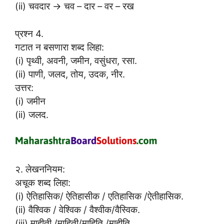
(ii) चवदार → चव – दार – वर – रख
प्रश्न 4.
गटात न बसणारा शब्द लिहा:
(i) पृथ्वी, अवनी, जमीन, वसुंधरा, रसा.
(ii) पाणी, जलद, तोय, उदक, नीर.
उत्तर:
(i) जमीन
(ii) जलद.
२. लेखननियम:
अचूक शब्द लिहा:
(i) ऐतिहासिक/ ऐतिहासीक / एतिहासिक /ऐतीहासिक.
(ii) वैश्विक / वेश्विक / वैश्वीक/वैस्विक.
(iii) माहीती /माहिती/माहिति /माहीति.