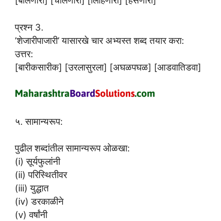
[बोलणारा] [चालणारा] [लिहिणारा] [हसणारा]
प्रश्न 3.
‘शेजारीपाजारी’ यासारखे चार अभ्यस्त शब्द तयार करा:
उत्तर:
[बारीकसारीक] [उरलासुरला] [अघळपघळ] [आडवातिडवा]
५. सामान्यरूप:
पुढील शब्दांतील सामान्यरूप ओळखा:
(i) सूर्यफुलांनी
(ii) परिस्थितीवर
(iii) युद्धात
(iv) डरकाळीने
(v) वर्षांनी