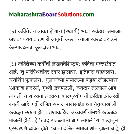
(५) कवितेतून व्यक्त होणारा (स्थायी) भाव: सर्वहारा समाजात
अशक्यप्राय वाटणारी जागृती करून त्याला स्वबळावर उभे
केल्याबद्दलचा कृतज्ञता भाव,
(६) कवितेच्या कवींची लेखनवैशिष्ट्ये: कविता मुक्तछंदात
आहे. ‘तू परिस्थितीवर स्वार झालास’, ‘इतिहास घडवलास’,
‘रणशिंग फुकलेस’, ‘गुलामांच्या पायातल्या बेड्या तोडल्यास’,
‘आकाश हादरलं’, ‘पृथ्वी डचमळली’, ‘चवदार तळ्याला आग
लागली’ यांसारख्या लढवय्या शब्दप्रयोगांनी कविता ओजस्वी
बनली आहे. पूर्वी दलित समाज बाबासाहेबांच्या नेतृत्वाखाली
खवळून उठला होता. तथाकथित उच्चवर्णीयांमध्ये खळबळ
माजली होती. हे ‘चवदार तळ्याला आग लागली’ या शब्दांतून
प्रखरपणे व्यक्त होते. ‘आता दलित समाज शांत झाला आहे, ही