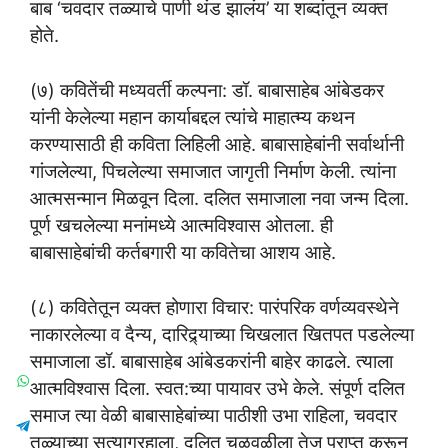
बाब ‘चवदार तळ्याचे पाणी थंड झालंय’ या शब्दांतून व्यक्त
होते.
(७) कवितेंची मध्यवर्ती कल्पना: डॉ. बाबासाहेब आंबेडकर
यांनी केलेल्या महान कार्याबद्दल त्यांचे माहात्म्य कथन
करण्यासाठी ही कविता लिहिली आहे. बाबासाहेबांनी सर्वार्थानी
गांजलेल्या, पिचलेल्या समाजात जागृती निर्माण केली. त्यांना
आत्मसन्मान मिळवून दिला. दलित समाजाला नवा जन्म दिला.
पूर्ण खचलेल्या मनांमध्ये आत्मविश्वास ओतला. ही
बाबासाहेबांची कर्तबगारी या कवितेचा आशय आहे.
(८) कवितेतून व्यक्त होणारा विचार: पारंपरिक वर्णव्यवस्थेने
नाकारलेल्या व दैन्य, दारिद्र्याच्या चिखलात खितपत पडलेल्या
समाजाला डॉ. बाबासाहेब आंबेडकरांनी बाहेर काढले. त्याला
आत्मविश्वास दिला. स्वत:च्या पायावर उभे केले. संपूर्ण दलित
समाज त्या वेळी बाबासाहेबांच्या पाठीशी उभा राहिला, चवदार
तळ्याच्या सत्याग्रहाला, दलित चळवळीला तेज प्राप्त करून