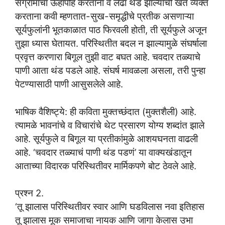
संग्रामाचा ऊहापोह करताना व लढा थंड झाल्याची खंत व्यक्त
करताना कवी म्हणतात-सुख-समृद्धीचे प्रतीक असणाऱ्या
सूर्यफुलांनी भूतकाळात पाठ फिरवली होती, ती सूर्यफुले अजून
तुझा ध्यास घेतायत. परिस्थितीत बदल न झाल्यामुळे संघर्षाला
प्रवृत्त करणारा बिगूल तुझी वाट बघत आहे. चवदार तळ्याचे
पाणी आता थंड पडले आहे. संघर्ष मावळला असला, तरी पुन्हा
पेटण्यासाठी पाणी आसुसलेले आहे.
भाषिक वैशिष्ट्ये: ही कविता मुक्तच्छंदात (मुक्तशैली) आहे.
त्यामळे भावनांचे व विचारांचे थेट प्रसारण योग्य शब्दांत झाले
आहे. सूर्यफुले व बिगूल या प्रतीकांमुळे आशयघनता वाढली
आहे. ‘चवदार तळ्याचं पाणी थंड पडणं’ या वाक्यखंडातून
आताच्या विदारक परिस्थितीवर मार्मिकपणे बोट ठेवले आहे.
प्रश्न 2.
‘तू झालास परिस्थितीवर स्वार आणि घडविलास नवा इतिहास
तू झालास मूक समाजाचा नायक आणि जागा केलास उभा