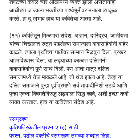
शेवटच्या केवळ चार ओळींमध्ये व्यक्त झाली असतानाही
आधीच्या जाज्वल्य भक्तीच्या पार्श्वभूमीवर मनाला व्याकूळ
करते. हा दु:खभाव हाच या कवितेचा आत्मा आहे.
(११) कवितेतून मिळणारा संदेश: अज्ञान, दारिद्रय, जातीयता
यांच्या चिखलात रुतून पडलेल्या समाजाला बाबासाहेबांनी बाहेर
काढले. त्याला पृथ्वीच्या पाठीवर सन्मान मिळवून दिला. प्रखर
आत्मविश्वास दिला. या लढ्याच्या काळात दलितांनी
बाबासाहेबांना पूर्ण साथ दिली. पण आता मात्र दलित
समाजामध्ये तेज मावळले आहे. तो थंड झाला आहे. तेव्हा या
दलित समाजाने पुन्हा पूर्वीप्रमाणे सर्व ताकदीनिशी उठावे आणि
पुन्हा एकदा विषमतेविरुद्ध लढ्याला सिद्ध व्हावे, अशी इच्छा कवी
व्यक्त करतात. हाच या कवितेचा संदेश आहे.
रसग्रहण
कृतिपत्रिकेतील प्रश्न २ (इ) साठी…
प्रश्न. पुढील पंक्तींचे रसग्रहण तुमच्या शब्दांत लिहा: