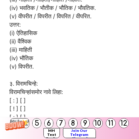
(iv) भवतिक / भौतीक / भौतिक / भौवतिक.
(v) वीपरीत / विपरीत / विपरित / वीपरित.
उत्तर:
(i) ऐतिहासिक
(ii) वैश्विक
(iii) माहिती
(iv) भौतिक
(v) विपरीत.
३. विरामचिन्हे:
विरामचिन्हांसमोर नावे लिहा:
[ : ] [ ]
[ ! ] [ ]
[ ; ] [ ]
5
6
7
8
9
10
11
12
MH Board
[ ? ] [ ]
Solutions
MH
Join Our
उत्तर:
Text
Telegram
Books
Channel