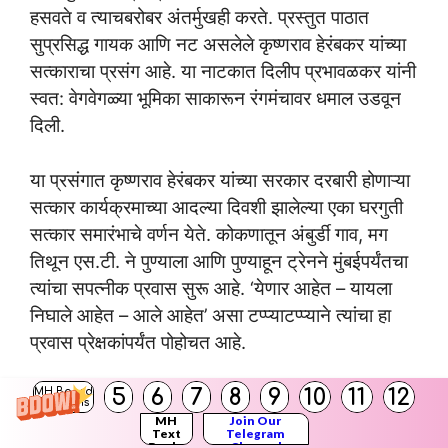
हसवते व त्याचबरोबर अंतर्मुखही करते. प्रस्तुत पाठात
सुप्रसिद्ध गायक आणि नट असलेले कृष्णराव हेरंबकर यांच्या
सत्काराचा प्रसंग आहे. या नाटकात दिलीप प्रभावळकर यांनी
स्वत: वेगवेगळ्या भूमिका साकारून रंगमंचावर धमाल उडवून
दिली.
या प्रसंगात कृष्णराव हेरंबकर यांच्या सरकार दरबारी होणाऱ्या
सत्कार कार्यक्रमाच्या आदल्या दिवशी झालेल्या एका घरगुती
सत्कार समारंभाचे वर्णन येते. कोकणातून अंबुर्डी गाव, मग
तिथून एस.टी. ने पुण्याला आणि पुण्याहून ट्रेनने मुंबईपर्यंतचा
त्यांचा सपत्नीक प्रवास सुरू आहे. ‘येणार आहेत – यायला
निघाले आहेत – आले आहेत’ असा टप्प्याटप्प्याने त्यांचा हा
प्रवास प्रेक्षकांपर्यंत पोहोचत आहे.
5
6
7
8
9
10
11
12
या सत्कार समारंभाचे आयोजक – संयोजक वाघमारे हे धांदरट
MH Board
Solutions
आहेत. त्यांची स्मार्ट साहाय्यक मोनिका त्यांचा धांदटपणा
MH
Join Our
Text
Telegram
Books
Channel