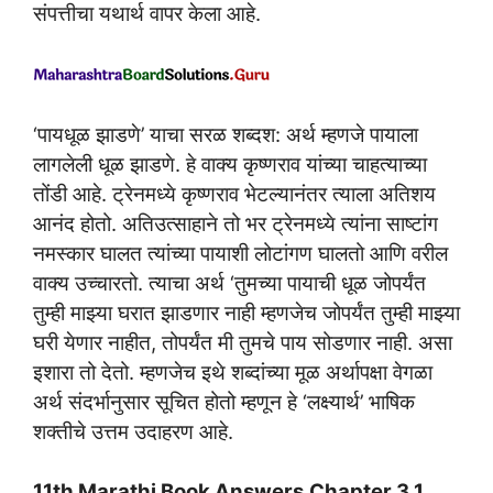
संपत्तीचा यथार्थ वापर केला आहे.
‘पायधूळ झाडणे’ याचा सरळ शब्दश: अर्थ म्हणजे पायाला
लागलेली धूळ झाडणे. हे वाक्य कृष्णराव यांच्या चाहत्याच्या
तोंडी आहे. ट्रेनमध्ये कृष्णराव भेटल्यानंतर त्याला अतिशय
आनंद होतो. अतिउत्साहाने तो भर ट्रेनमध्ये त्यांना साष्टांग
नमस्कार घालत त्यांच्या पायाशी लोटांगण घालतो आणि वरील
वाक्य उच्चारतो. त्याचा अर्थ ‘तुमच्या पायाची धूळ जोपर्यंत
तुम्ही माझ्या घरात झाडणार नाही म्हणजेच जोपर्यंत तुम्ही माझ्या
घरी येणार नाहीत, तोपर्यंत मी तुमचे पाय सोडणार नाही. असा
इशारा तो देतो. म्हणजेच इथे शब्दांच्या मूळ अर्थापक्षा वेगळा
अर्थ संदर्भानुसार सूचित होतो म्हणून हे ‘लक्ष्यार्थ’ भाषिक
शक्तीचे उत्तम उदाहरण आहे.
11th Marathi Book Answers
Chapter 3.1