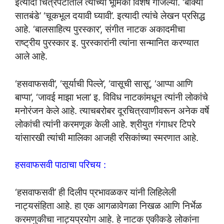
इत्यादी चित्रपटांतील त्यांच्या भूमिका विशेष गाजल्या. ‘बोक्या
सातबंडे’ ‘चूकभूल दयावी घ्यावी’. इत्यादी त्यांचे लेखन प्रसिद्ध
आहे. ‘बालसाहित्य पुरस्कार’, संगीत नाटक अकादमीचा
राष्ट्रीय पुरस्कार इ. पुरस्कारांनी त्यांना सन्मानित करण्यात
आले आहे.
‘हसवाफसवी’, ‘सूर्याची पिल्ले’, ‘वासूची सासू’, ‘आप्पा आणि
बाप्पा’, ‘जावई माझा भला’ इ. विविध नाटकांमधून त्यांनी लोकांचे
मनोरंजन केले आहे. त्याचबरोबर दूरचित्रवाणीवरून अनेक वर्षे
लोकांची त्यांनी करमणूक केली आहे. श्रीयुत गंगाधर टिपरे
यांसारखी त्यांची मालिका आजही रसिकांच्या स्मरणात आहे.
हसवाफसवी पाठाचा परिचय :
‘हसवाफसवी’ ही दिलीप प्रभावळकर यांनी लिहिलेली
नाट्यसंहिता आहे. हा एक आगळावेगळा निखळ आणि निर्भेळ
करमणुकीचा नाट्यप्रयोग आहे. हे नाटक एकीकडे लोकांना