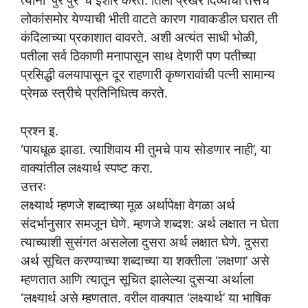
त्यांना ‘पुरे पुरे’ चे इशारे करते. तिला प्रखर दिव्यांची तसेच
लोकांसमोर येण्याची भीती वाटते कारण गावाकडील घरात ती
कंदिलाच्या प्रकाशात वावरते. अशी अत्यंत साधी भोळी,
पतीला सर्व ठिकाणी मनापासून साथ देणारी पण पतीच्या
प्रसिद्धी वलयापासून दूर राहणारी कृष्णरावांची पत्नी सामान्य
प्रेमळ स्त्रीचे प्रतिनिधित्व करते.
प्रश्न इ.
‘पायधूळ झाडा. त्याशिवाय मी तुमचे पाय सोडणार नाही’, या
वाक्यांतील लक्ष्यार्थ स्पष्ट करा.
उत्तरः
लक्ष्यार्थ म्हणजे शब्दाच्या मूळ अर्थापेक्षा वेगळा अर्थ
संदर्भानुसार समजून घेणे. म्हणजे शब्दश: अर्थ लक्षात न घेता
त्याच्याशी सुसंगत असलेला दुसरा अर्थ लक्षात घेणे. दुसरा
अर्थ सूचित करण्याच्या शब्दाच्या या शक्तीला ‘लक्षणा’ असे
म्हणतात आणि त्यातून सूचित झालेल्या दुसऱ्या अर्थाला
‘लक्ष्यार्थ असे म्हणतात. वरील वाक्यात ‘लक्ष्यार्थ’ या भाषिक