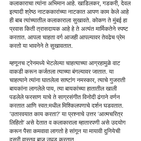
कलाकाराचा त्यांना अभिमान आहे. खाडिलकर, गडकरी, देवल
इत्यादी श्रेष्ठ नाटककारांच्या नाटकात आपण काम केले आहे
ही बाब त्यांच्यातील कलाकाराला सुखावते. कोकण ते मुंबई हा
प्रवास किती त्रासदायक आहे हे ते अत्यंत मार्मिकतेने स्पष्ट
करतात. आपला चाहता वर्ग आजही आपल्यावर तेवढेच प्रेम
करतो या भावनेने ते सुखावतात.
म्हणूनच ट्रेनमध्ये भेटलेल्या चाहत्याच्या आग्रहामुळे वाट
वाकडी करून कर्जतला त्याच्या बंगल्यावर जातात. या
चाहत्याने त्यांना घातलेला साष्टांग नमस्कार, त्याचे गुजराती
बायकांना लागलेले पाय, त्या बायकांच्या हातातील खाली
पडलेले फरसाण याचे ते साग्रसंगीत विनोदी ढंगाने वर्णन
करतात आणि स्वत:मधील मिश्किलपणाचे दर्शन घडवतात.
‘उतारवयात काय करता?’ या प्रश्नाचे उत्तर ‘आत्मचरित्र
लिहितो’ असे देतात व कलाकाराला म्हातारपणी असे उदयोग
करून पैसा कमवावा लागतो हे सांगून या मायावी दुनियेची
दुसरी वास्तव बाजू उघड करतात.