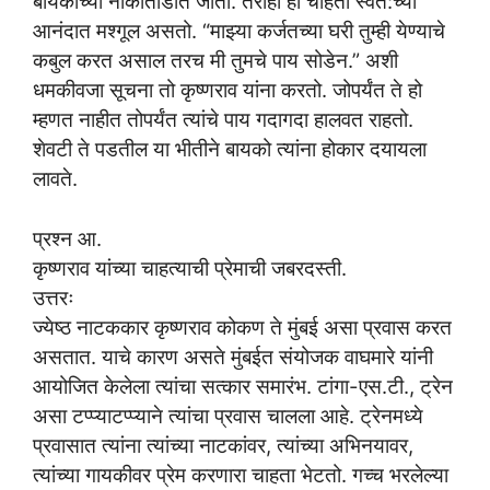
बायकांच्या नाकातोंडात जातो. तरीही हा चाहता स्वत:च्या
आनंदात मश्गूल असतो. “माझ्या कर्जतच्या घरी तुम्ही येण्याचे
कबुल करत असाल तरच मी तुमचे पाय सोडेन.” अशी
धमकीवजा सूचना तो कृष्णराव यांना करतो. जोपर्यंत ते हो
म्हणत नाहीत तोपर्यंत त्यांचे पाय गदागदा हालवत राहतो.
शेवटी ते पडतील या भीतीने बायको त्यांना होकार दयायला
लावते.
प्रश्न आ.
कृष्णराव यांच्या चाहत्याची प्रेमाची जबरदस्ती.
उत्तरः
ज्येष्ठ नाटककार कृष्णराव कोकण ते मुंबई असा प्रवास करत
असतात. याचे कारण असते मुंबईत संयोजक वाघमारे यांनी
आयोजित केलेला त्यांचा सत्कार समारंभ. टांगा-एस.टी., ट्रेन
असा टप्प्याटप्प्याने त्यांचा प्रवास चालला आहे. ट्रेनमध्ये
प्रवासात त्यांना त्यांच्या नाटकांवर, त्यांच्या अभिनयावर,
त्यांच्या गायकीवर प्रेम करणारा चाहता भेटतो. गच्च भरलेल्या