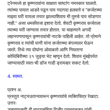
ट्रेनमध्ये हा कृष्णरावांना साक्षात साष्टांग नमस्कार घालतो.
त्यांच्या पायात आडवे पडून पाय गदागदा हलवतो व “कर्जतच्या
माझ्या घरी यायला तयार झाल्याशिवाय मी तुमचे पाय सोडणार
नाही.” असा धमकीवजा इशारा देतो. शेवटी कृष्णराव कर्जतला
त्याच्या घरी जाण्यास तयार होतात. या चाहत्याने अगदी
लहानपणापासून कृष्णरावांची नाटके पाहिली आहेत. तो प्रेमाने
कृष्णराव व त्यांची पत्नी यांना कर्जतच्या बंगल्यावर घेऊन
जातो. तिथे त्या दोघांना ओवाळतो आणि निघताना
कोथिंबिरीच्या २१ जुड्या भेट म्हणून देतो. शिवाय मुंबईपर्यत
जाण्यासाठी स्वतःची डॉज गाडी ड्रायव्हर सकट देतो.
4. स्वमत.
प्रश्न अ.
प्रस्तुत नाट्यउताऱ्यावरून कृष्णरावांचे व्यक्तिचित्र रेखाटा.
उत्तरः
‘हसवाफसवी’ ही नाट्यसंहिता दिलीप प्रभावळकर यांनी