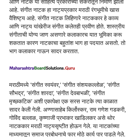
आणि नाटक या साहित्य प्रकाराच्या संकरातून निर्माण झाला
आहे. संगीत नाटक हा नाट्यप्रकार मराठी रंगभूमीचे खास
वैशिष्ट्य आहे. संगीत नाटक लिहिणारे नाटककार हे काव्य
आणि नाट्य यांखेरीज संगीत कलेतही प्रवीण होते. शास्त्रीय
संगीताची योग्य जाण असणारे कलाकारच यात भूमिका करू
शकतात कारण नाटकाचा बहुतांश भाग हा पदयात असतो. तो
भाग कलाकार गाऊन सादर करतात.
मराठीमध्ये ‘संगीत स्वयंवर,’ ‘संगीत संशयकल्लोळ’, ‘संगीत
सौभद्र’, ‘संगीत शारदा’, ‘संगीत देवबाभळी’, ‘संगीत
मृच्छकटिक’ अशी एकापेक्षा एक सरस नाटके त्या काळात
सादर केली गेली. अण्णासाहेब किर्लोस्कर, राम गणेश गडकरी,
गोविंद बल्लाळ, कृष्णाजी प्रभाकर खाडिलकर असे थोर
नाटककार मराठी नाट्यसृष्टीत होऊन गेले. या नाटकांच्या
माध्यमातून समाज प्रबोधनाचे फार मोठे कार्य पार पाडले गेले.