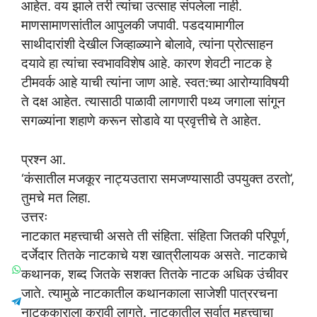
आहेत. वय झाले तरी त्यांचा उत्साह संपलेला नाही.
माणसामाणसांतील आपुलकी जपावी. पडदयामागील
साथीदारांशी देखील जिव्हाळ्याने बोलावे, त्यांना प्रोत्साहन
दयावे हा त्यांचा स्वभावविशेष आहे. कारण शेवटी नाटक हे
टीमवर्क आहे याची त्यांना जाण आहे. स्वत:च्या आरोग्याविषयी
ते दक्ष आहेत. त्यासाठी पाळावी लागणारी पथ्य जगाला सांगून
सगळ्यांना शहाणे करून सोडावे या प्रवृत्तीचे ते आहेत.
प्रश्न आ.
‘कंसातील मजकूर नाट्यउतारा समजण्यासाठी उपयुक्त ठरतो’,
तुमचे मत लिहा.
उत्तरः
नाटकात महत्त्वाची असते ती संहिता. संहिता जितकी परिपूर्ण,
दर्जेदार तितके नाटकाचे यश खात्रीलायक असते. नाटकाचे
कथानक, शब्द जितके सशक्त तितके नाटक अधिक उंचीवर
जाते. त्यामुळे नाटकातील कथानकाला साजेशी पात्ररचना
नाटककाराला करावी लागते. नाटकातील सर्वात महत्त्वाचा