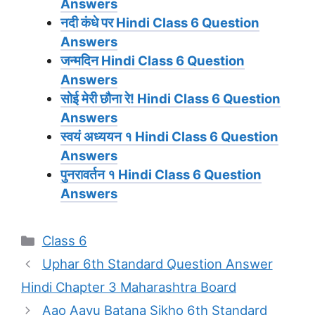
Answers
नदी कंधे पर
Hindi Class 6 Question
Answers
जन्मदिन
Hindi Class 6 Question
Answers
सोई मेरी छौना रे!
Hindi Class 6 Question
Answers
स्वयं अध्ययन १
Hindi Class 6 Question
Answers
पुनरावर्तन १
Hindi Class 6 Question
Answers
Categories
Class 6
Uphar 6th Standard Question Answer
Hindi Chapter 3 Maharashtra Board
Aao Aayu Batana Sikho 6th Standard