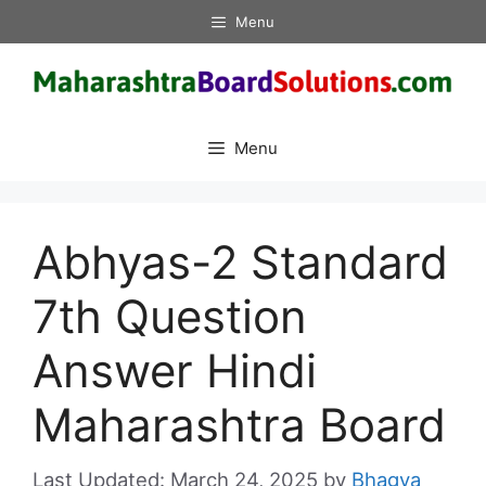
Skip
Menu
to
content
Menu
Abhyas-2 Standard
7th Question
Answer Hindi
Maharashtra Board
March 24, 2025
by
Bhagya