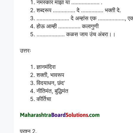
नमस्कार माझा या ………………. .
शब्दरूप …………… दे …………… भक्ती दे.
…………………. दे अम्हांस एक ………………, एक 
होऊ आम्ही …………… कलागुणी
………………. कळस जाय उंच अंबरा।।
उत्तरः
ज्ञानमंदिरा
शक्ती, भावरूप
विदयाधन, छंद’
नीतिमंत, बुद्धिमंत
कीर्तिचा
प्रश्न 2.