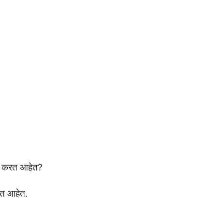
र्थी करत आहेत?
करत आहेत.