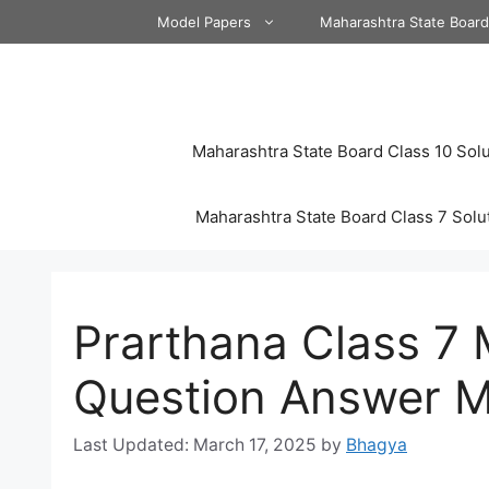
Skip
Model Papers
Maharashtra State Boar
to
content
Maharashtra State Board Class 10 Solu
Maharashtra State Board Class 7 Solu
Prarthana Class 7 
Question Answer M
March 17, 2025
by
Bhagya