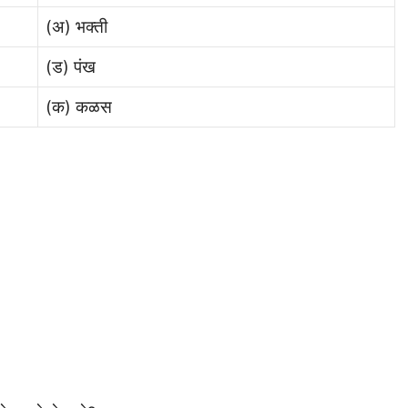
(अ) भक्ती
(ड) पंख
(क) कळस