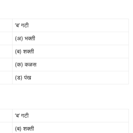
‘ब’ गटी
(अ) भक्ती
(ब) शक्ती
(क) कळस
(ड) पंख
‘ब’ गटी
(ब) शक्ती