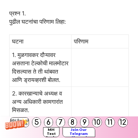
प्रश्न 1.
पुढील घटनांचा परिणाम लिहा:
घटना
परिणाम
1. मुळगावकर दौऱ्यावर
असताना टेल्कोची मालमोटार
दिसल्यास ते ती थांबवत
आणि ड्रायव्हरशी बोलत.
2. कारखान्याचे अध्यक्ष व
अन्य अधिकारी कामगारांत
मिसळत.
5
6
7
8
9
10
11
12
MH Board
Solutions
उत्तर:
MH
Join Our
Text
Telegram
Books
Channel