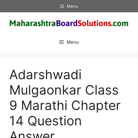
Skip
Menu
to
content
Menu
Adarshwadi
Mulgaonkar Class
9 Marathi Chapter
14 Question
Answer