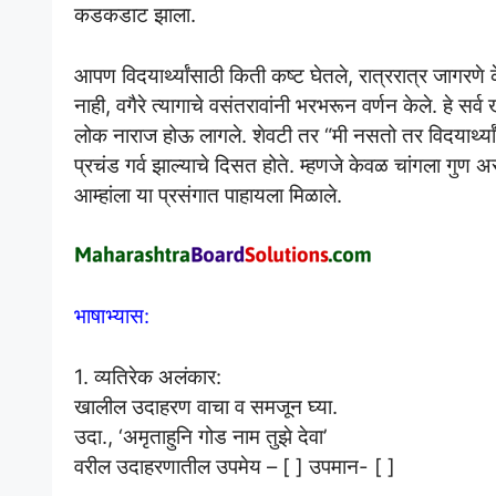
कडकडाट झाला.
आपण विदयार्थ्यांसाठी किती कष्ट घेतले, रात्ररात्र जागरणे के
नाही, वगैरे त्यागाचे वसंतरावांनी भरभरून वर्णन केले. हे सर्
लोक नाराज होऊ लागले. शेवटी तर “मी नसतो तर विदयार्थ्यांन
प्रचंड गर्व झाल्याचे दिसत होते. म्हणजे केवळ चांगला गुण असू
आम्हांला या प्रसंगात पाहायला मिळाले.
भाषाभ्यास:
1. व्यतिरेक अलंकार:
खालील उदाहरण वाचा व समजून घ्या.
उदा., ‘अमृताहुनि गोड नाम तुझे देवा’
वरील उदाहरणातील उपमेय – [ ] उपमान- [ ]