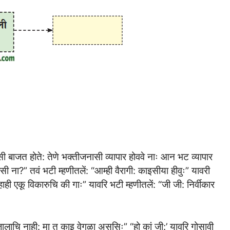
सी बाजत होते: तेणे भक्तीजनासी व्यापार होववे नाः आन भट व्यापार
सी ना?” तवं भटी म्हणीतलें: “आम्ही वैरागी: काइसीया हीवुः” यावरी
ः हाही एकू विकारुचि की गाः” यावरि भटी म्हणीतलें: “जी जी: निर्वीकार
ही जालाचि नाही: मा तु काइ वेगळा अससिः” “हो कां जी:’ यावरि गोसावी