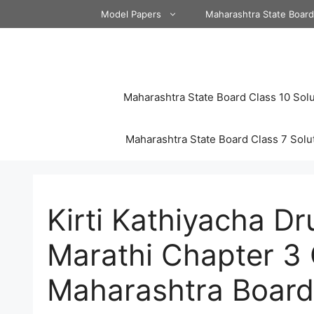
Skip
Model Papers
Maharashtra State Boar
to
content
Maharashtra State Board Class 10 Solu
Maharashtra State Board Class 7 Solu
Kirti Kathiyacha Dr
Marathi Chapter 3
Maharashtra Board