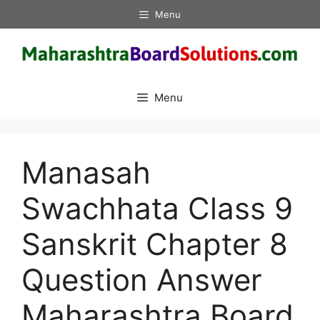
Skip
Menu
to
content
Menu
Manasah
Swachhata Class 9
Sanskrit Chapter 8
Question Answer
Maharashtra Board