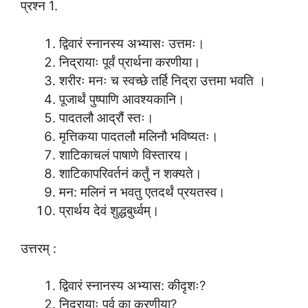
प्रश्न 1.
द्विवारं स्नानस्य अभ्यासः उत्तमः।
निद्रायाः पूर्वं प्रार्थना करणीया।
शरीरः मनः च स्वच्छे तर्हि निद्रा उत्तमा भवति ।
पूजार्थं पुष्पाणि आवश्यकानि।
पादतलौ आद्रौं स्तः।
मृत्तिकया पादतलौ मलिनौ भविष्यतः।
शाटिकाचलं पाषाणे विस्तारय।
शाटिकापरिवर्तनं कर्तुं न शक्यते।
मन: मलिनं न भवतु एतदर्थं प्रयतस्व।
प्रार्थय देवं शुद्धबुर्ध्वम्।
उत्तरम् :
द्विवारं स्नानस्य अभ्यास: कीदृशः?
निद्रायाः पूर्व का करणीया?