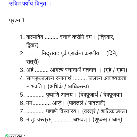
उचितं पर्यायं चिनुत ।
प्रश्न 1.
बाल्यादेव ……… स्नानं करोमि स्म। (त्रिवार,
द्विवार)
……… निद्रायाः पूर्व प्रार्थना करणीया। (दिने,
रात्रौ)
अहं ……… आगत्य स्नानार्थं गतवान् । (गृहे / गृहम्)
सायङ्कालस्य स्नानार्थं ……… जलस्य आवश्यकता
न भवति। (अधिकं / अधिकस्य)
………… पुष्पाणि आनय। (देवपूजार्थं / देवपूजया)
मम………… आज़े। (पादतलं / पादतलौ)
………… पाषाणे विस्तारय। (वस्त्रं / शाटिकाञ्चल)
मातुः वस्त्रम् ………… अभवत्। (शुष्कम् / आम्)
उत्तरम् :