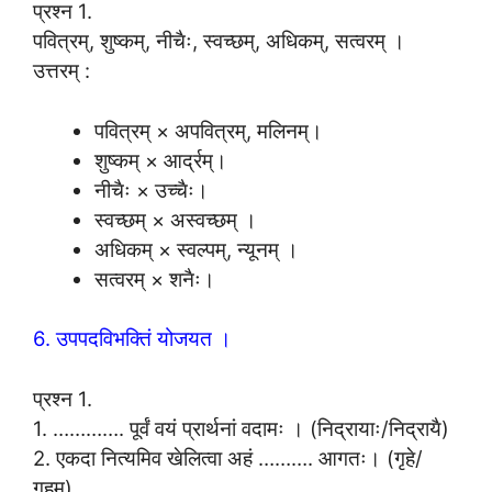
प्रश्न 1.
पवित्रम्, शुष्कम्, नीचैः, स्वच्छम्, अधिकम्, सत्वरम् ।
उत्तरम् :
पवित्रम् × अपवित्रम्, मलिनम्।
शुष्कम् × आर्द्रम्।
नीचैः × उच्चैः।
स्वच्छम् × अस्वच्छम् ।
अधिकम् × स्वल्पम्, न्यूनम् ।
सत्वरम् × शनैः।
6. उपपदविभक्तिं योजयत ।
प्रश्न 1.
1. …………. पूर्वं वयं प्रार्थनां वदामः । (निद्रायाः/निद्रायै)
2. एकदा नित्यमिव खेलित्वा अहं ………. आगतः। (गृहे/
गृहम्)