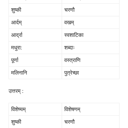
शुष्की
चरणौ
आर्दम्
वखम्
आर्द्रा
स्वशाटिका
मधुरा:
शब्दाः
पूर्णा
वस्त्राणि
मलिनानि
पुत्रेच्छा
उत्तरम् :
विशेष्यम्
विशेषणम्
शुष्की
चरणौ