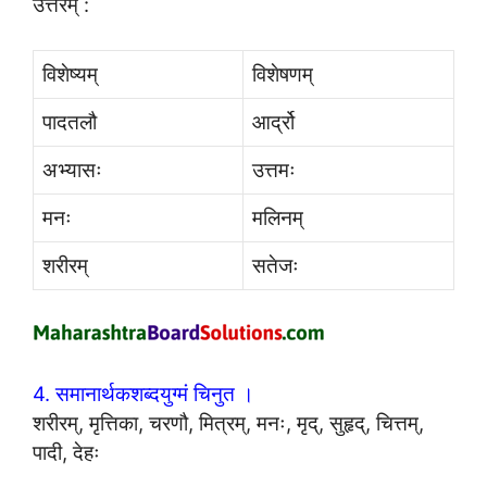
उत्तरम् :
विशेष्यम्
विशेषणम्
पादतलौ
आर्द्रो
अभ्यासः
उत्तमः
मनः
मलिनम्
शरीरम्
सतेजः
4. समानार्थकशब्दयुग्मं चिनुत ।
शरीरम्, मृत्तिका, चरणौ, मित्रम्, मनः, मृद्, सुहृद्, चित्तम्,
पादी, देहः