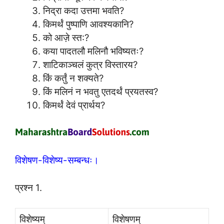
निद्रा कदा उत्तमा भवति?
किमर्थं पुष्पाणि आवश्यकानि?
को आज़े स्त:?
कया पादतलौ मलिनौ भविष्यतः?
शाटिकाञ्चलं कुत्र विस्तारय?
किं कर्तुं न शक्यते?
किं मलिनं न भवतु एतदर्थं प्रयतस्व?
किमर्थं देवं प्रार्थय?
विशेषण-विशेष्य-सम्बन्धः।
प्रश्न 1.
विशेष्यम्
विशेषणम्