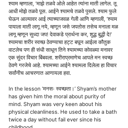
श्याम म्हणाला, ‘माझे तळवे ओले आहेत त्यांना माती लागेल. तू
आधी मोझे तळवे पूस. आईने श्यामचे तळवे पुसले. श्याम फुले
घेऊन आल्यावर आई त्याच्याजवळ गेली आणि म्हणाली, ‘श्याम
पायाला माती लागू नये, म्हणून जसे जपतोस तसेच मनाला मळ
लागू म्हणून सुध्दा जप! देवाकडे प्रार्थना कर, शुद्ध बुद्धी दे!’
श्यामचा शरीर स्वच्छ ठेवण्याचा हट्ट बघून आईला कौतुक
वाटलेच पण ही संधी साधून तिने श्यामच्या कोवळ्या मनावर
एक सुंदर विचार बिंबवला. शरीराप्रमाणेच आपले मन स्वच्छ
ठेवणे गरजेचे आहे. श्यामच्या आईने श्यामला दिलेला हा विचार
सर्वांनीच आचरणात आणायला हवा.
In the lesson ‘मनसः स्वच्छता।’ Shyam’s mother
has given him the moral about purity of
mind. Shyam was very keen about his
physical cleanliness. He used to take a bath
twice a day without fail ever since his
childhood.