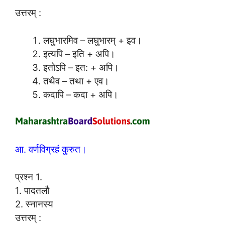
उत्तरम् :
लघुभारमिव – लघुभारम् + इव।
इत्यपि – इति + अपि।
इतोऽपि – इत: + अपि।
तथैव – तथा + एव।
कदापि – कदा + अपि।
आ. वर्णविग्रहं कुरुत।
प्रश्न 1.
1. पादतलौ
2. स्नानस्य
उत्तरम् :