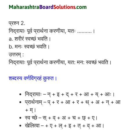
प्रश्न 2.
निद्रायाः पूर्व प्रार्थना करणीया, यतः ……….।
a. शरीरं स्वच्छं भवति।
b. मनः स्वच्छं भवति।
उत्तरम् :
निद्रायाः पूर्व प्रार्थना करणीया, यत: मन: स्वच्छं भवति।
शब्दस्य वर्णविग्रहं कुरुत।
निद्रायाः – न् + इ + द् + र + आ + य् + आः।
प्रार्थनाम् – प् + र + आ + र + थ् + अ + न् + आ
+ म्।
स्व च्छे – स् + व् + अ + च + छ् + ए।
खेलित्वा – + ए + ल् + इ + त् + व् + आ।