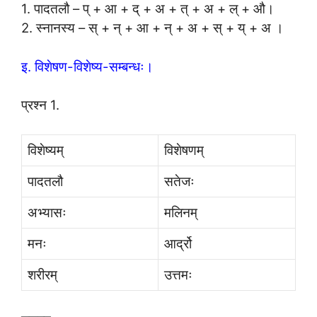
1. पादतलौ – प् + आ + द् + अ + त् + अ + ल् + औ।
2. स्नानस्य – स् + न् + आ + न् + अ + स् + य् + अ ।
इ. विशेषण-विशेष्य-सम्बन्धः।
प्रश्न 1.
विशेष्यम्
विशेषणम्
पादतलौ
सतेजः
अभ्यासः
मलिनम्
मनः
आर्द्रो
शरीरम्
उत्तमः