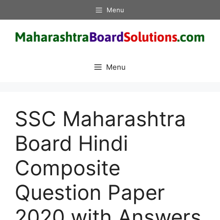
Skip
Menu
to
content
Menu
SSC Maharashtra
Board Hindi
Composite
Question Paper
2020 with Answers