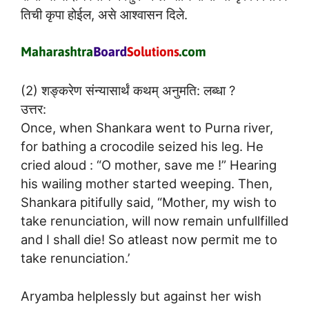
तिची कृपा होईल, असे आश्वासन दिले.
(2) शङ्करेण संन्यासार्थं कथम् अनुमति: लब्धा ?
उत्तर:
Once, when Shankara went to Purna river,
for bathing a crocodile seized his leg. He
cried aloud : “O mother, save me !” Hearing
his wailing mother started weeping. Then,
Shankara pitifully said, “Mother, my wish to
take renunciation, will now remain unfullfilled
and I shall die! So atleast now permit me to
take renunciation.’
Aryamba helplessly but against her wish