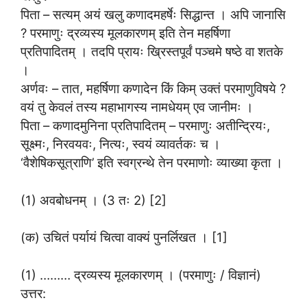
पिता – सत्यम् अयं खलु कणादमहर्षेः सिद्धान्त । अपि जानासि
? परमाणुः द्रव्यस्य मूलकारणम् इति तेन महर्षिणा
प्रतिपादितम् । तदपि प्रायः ख्रिस्तपूर्वं पञ्चमे षष्ठे वा शतके
।
अर्णवः – तात, महर्षिणा कणादेन किं किम् उक्तं परमाणुविषये ?
वयं तु केवलं तस्य महाभागस्य नामधेयम् एव जानीमः ।
पिता – कणादमुनिना प्रतिपादितम् – परमाणुः अतीन्द्रियः,
सूक्ष्मः, निरवयवः, नित्यः, स्वयं व्यावर्तकः च ।
‘वैशेषिकसूत्राणि’ इति स्वग्रन्थे तेन परमाणोः व्याख्या कृता ।
(1) अवबोधनम् । (3 तः 2) [2]
(क) उचितं पर्यायं चित्वा वाक्यं पुनर्लिखत । [1]
(1) ……… द्रव्यस्य मूलकारणम् । (परमाणुः / विज्ञानं)
उत्तर: