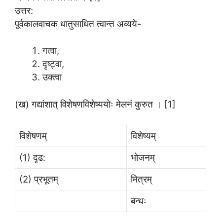
उत्तर:
पूर्वकालवाचक धातुसाधित त्वान्त अव्यये-
गत्वा,
दृष्ट्वा,
उक्त्वा
(ख) गद्यांशात् विशेषणविशेष्ययोः मेलनं कुरुत । [1]
विशेषणम्
विशेष्यम्
(1) दृढ:
भोजनम्
(2) प्रभूतम्
मित्रम्
बन्धः