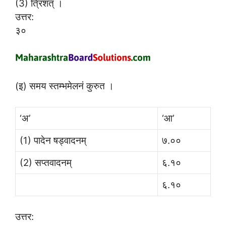
(3) त्रिंशत् ।
उत्तर:
३०
(इ) समय स्तम्भमेलनं कुरुत ।
‘अ’
‘आ’
(1) पादेन षड्वादनम्
७.००
(2) सप्तवादनम्
६.१०
६.१०
उत्तर: