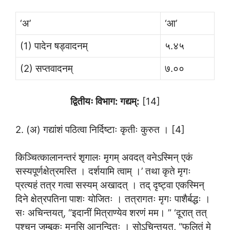
‘अ’
‘आ’
(1) पादेन षड्वादनम्
५.४५
(2) सप्तवादनम्
७.००
द्वितीयः विभाग: गद्यम्:
[14]
2. (अ) गद्यांशं पठित्वा निर्दिष्टाः कृतीः कुरुत । [4]
किञ्चित्कालानन्तरं शृगालः मृगम् अवदत् वनेऽस्मिन् एकं
सस्यपूर्णक्षेत्रमस्ति । दर्शयामि त्वाम् ।’ तथा कृते मृगः
प्रत्यहं तत्र गत्वा सस्यम् अखादत् । तद् दृष्ट्वा एकस्मिन्
दिने क्षेत्रपतिना पाशः योजितः । तत्रागतः मृगः पाशैर्बद्धः ।
सः अचिन्तयत्, “इदानीं मित्राण्येव शरणं मम। ” ‘दूरात् तत्
पश्चन् जम्बूकः मनसि आनन्दितः । सोऽचिन्तयत्, “फलितं मे