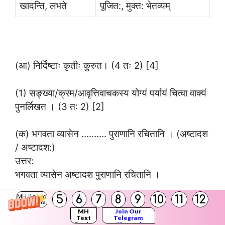
खादन्ति, लभते
पूजित:, मुक्त: भेतव्यम्
(आ) निर्दिष्टाः कृतीः कुरुत। (4 तः 2) [4]
(1) सङ्ख्या/क्रम/आवृत्तिवाचकस्य योग्यं पर्यायं चित्वा वाक्यं
पुनर्लिखत । (3 त: 2) [2]
(क) भगवता व्यासेन ………. पुराणानि रचितानि । (अष्टादश
/ अष्टादश:)
उत्तर:
भगवता व्यासेन अष्टादश पुराणानि रचितानि ।
5
6
7
8
9
10
11
12
MH Board
(ख) आर्यभट्ट : इति भारतवर्षेण प्रेषितः ……….. उपग्रहः
Solutions
MH
Join Our
। (प्रथम :/ एकस्मिन्)
Text
Telegram
Books
Channel