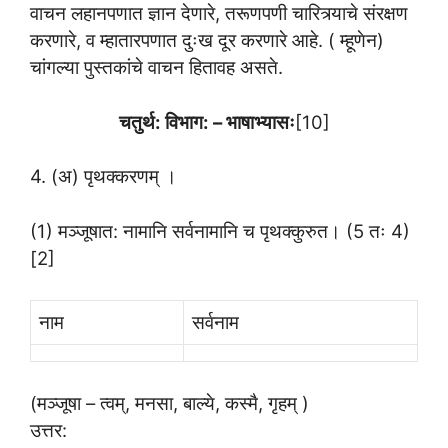
वाचन लहानपणात ज्ञान देणारे, तरूणपणी चारित्र्याचे संरक्षण
करणारे, व म्हातारपणात दुःख दूर करणारे आहे. ( म्हूणेन)
चांगल्या पुस्तकांचे वाचन हितावह असते.
चतुर्थ: विभाग: – भाषाभ्यासः
[10]
4. (अ) पृथक्करणम् ।
(1) मञ्जूषात: नामानि सर्वनामानि च पृथक्कुरुत। (5 तः 4)
[2]
नाम
सर्वनाम
(मञ्जूषा – त्वम्, मनसा, बाल्ये, कस्मै, गृहम् )
उत्तर: