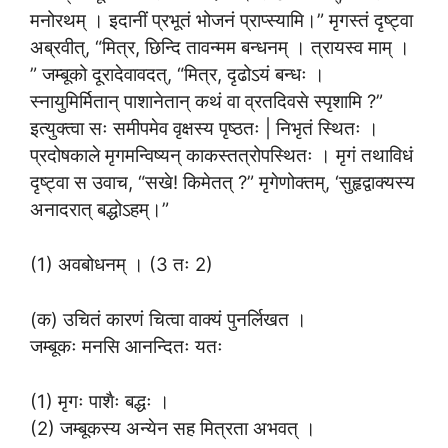
मनोरथम् । इदानीं प्रभूतं भोजनं प्राप्स्यामि।” मृगस्तं दृष्ट्वा
अब्रवीत्, “मित्र, छिन्दि तावन्मम बन्धनम् । त्रायस्व माम् ।
” जम्बूको दूरादेवावदत्, “मित्र, दृढोऽयं बन्धः ।
स्नायुमिर्मितान् पाशानेतान् कथं वा व्रतदिवसे स्पृशामि ?”
इत्युक्त्वा सः समीपमेव वृक्षस्य पृष्ठतः | निभृतं स्थितः ।
प्रदोषकाले मृगमन्विष्यन् काकस्तत्रोपस्थितः । मृगं तथाविधं
दृष्ट्वा स उवाच, “सखे! किमेतत् ?” मृगेणोक्तम्, ‘सुहृद्वाक्यस्य
अनादरात् बद्धोऽहम्।”
(1) अवबोधनम् । (3 तः 2)
(क) उचितं कारणं चित्वा वाक्यं पुनर्लिखत ।
जम्बूकः मनसि आनन्दितः यतः
(1) मृगः पाशैः बद्धः ।
(2) जम्बूकस्य अन्येन सह मित्रता अभवत् ।