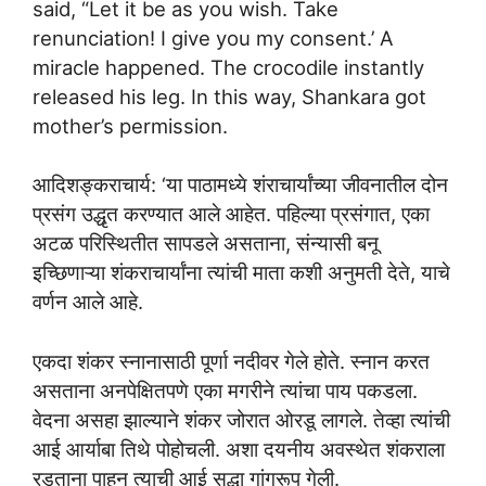
said, “Let it be as you wish. Take
renunciation! I give you my consent.’ A
miracle happened. The crocodile instantly
released his leg. In this way, Shankara got
mother’s permission.
आदिशङ्कराचार्य: ‘या पाठामध्ये शंराचार्यांच्या जीवनातील दोन
प्रसंग उद्धृत करण्यात आले आहेत. पहिल्या प्रसंगात, एका
अटळ परिस्थितीत सापडले असताना, संन्यासी बनू
इच्छिणाऱ्या शंकराचार्यांना त्यांची माता कशी अनुमती देते, याचे
वर्णन आले आहे.
एकदा शंकर स्नानासाठी पूर्णा नदीवर गेले होते. स्नान करत
असताना अनपेक्षितपणे एका मगरीने त्यांचा पाय पकडला.
वेदना असहा झाल्याने शंकर जोरात ओरडू लागले. तेव्हा त्यांची
आई आर्याबा तिथे पोहोचली. अशा दयनीय अवस्थेत शंकराला
रडताना पाहून त्याची आई सुद्धा गांगरूप गेली.