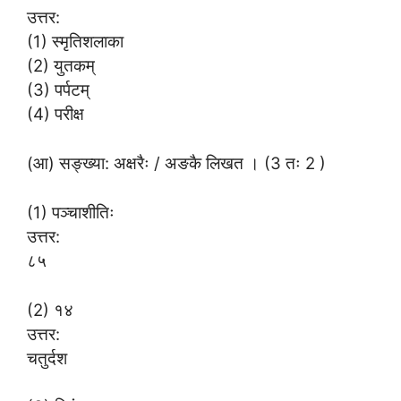
उत्तर:
(1) स्मृतिशलाका
(2) युतकम्
(3) पर्पटम्
(4) परीक्ष
(आ) सङ्ख्या: अक्षरैः / अङकै लिखत । (3 तः 2 )
(1) पञ्चाशीतिः
उत्तर:
८५
(2) १४
उत्तर:
चतुर्दश