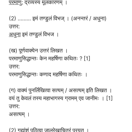
परमाणु:
द्रव्यस्य मूलकारणम् ।
(2) ……… इमं तण्डुलं विभज् । (अनन्तरं / अधुना)
उत्तर:
अधुना
इमं तण्डुलं विभज ।
(ख) पूर्णवाक्येन उत्तरं लिखत ।
परमाणुसिद्धान्तः केन महर्षिणा कथितः ? [1]
उत्तर:
परमाणुसिद्धान्तः कणाद महर्षिणा कथितः ।
(ग) वाक्यं पुनर्लिखित्वा सत्यम् / असत्यम् इति लिखत ।
वयं तु केवलं तस्य महाभागस्य ग्रामम् एव जानीमः । [1]
उत्तर:
असत्यम् ।
(2) गद्यांशं पठित्वा जालरेखाचित्रं पूरयत ।