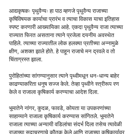
आद्यकृषकः पृथुवैन्यः हा पाठ म्हणजे पृथुवैन्य राजाच्या
कृषिविषयक कार्याचा प्रारंभ व त्याचा विकास याचा इतिहास
स्पष्ट करणारी आख्यायिका आहे. एकदा पृथुवैन्य राजा त्याच्या
राज्यात फिरत असताना त्याने प्रजेला दयनीय अवस्थेत
पाहिले. त्याच्या राज्यातील लोक हलक्या प्रतीच्या अन्नामुळे
क्षीण, अशक्त झाले होते. हे पाहून राजाचे मन द्रवले व तो
चिंताग्रस्त झाला.
पुरोहितांच्या सांगण्यानुसार त्याने पृथ्वीमधून धन-धान्य बाहेर
काढण्याकरिता धनुष सज्ज केले. तेव्हा पृथ्वीने स्त्रीरूप रण
केले व राजाला कृषिकार्य करण्याचा आदेश दिला.
भूमातेने नांगर, कुदळ, फावडे, कोयता या उपकरणांच्या
साहाय्याने राजाला कृषिकार्य करण्यास सांगितले. भूमातेने
राजाला त्याच्या अन्यायी वडिलांचा संदर्भ दिला तसेच त्यावेळी
राजाच्या सदाचरणाचे कौतुक केले आणि राजाच्या कृषिकार्यावर