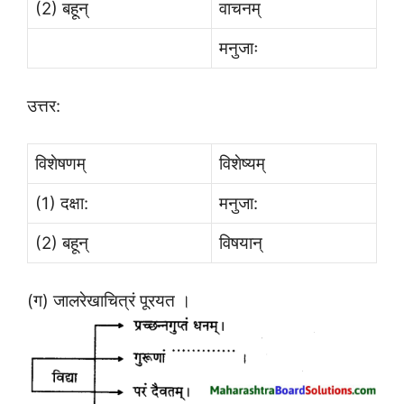
(2) बहून्
वाचनम्
मनुजाः
उत्तर:
विशेषणम्
विशेष्यम्
(1) दक्षा:
मनुजा:
(2) बहून्
विषयान्
(ग) जालरेखाचित्रं पूरयत ।