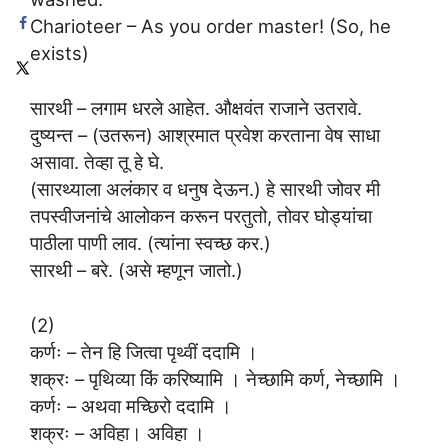
Charioteer – As you order master! (So, he
exists)
सारथी – लगाम धरले आहेत. औक्षवंत राजाने उतरावे.
दुष्यन्त – (उतरून) आश्रमात प्रवेश करताना वेष साधा
असावा. तेव्हा तू हे घे.
(सारथ्याला अलंकार व धनुष देऊन.) हे सारथी जोवर मी
तपस्वीजनांचे आलोकन करून परतुतो, तोवर घोड्यांचा
पाठीला पाणी लाव. (त्यांना स्वच्छ कर.)
सारथी – बरे. (असे म्हणून जातो.)
(2)
कर्णः – तेन हि जित्वा पृथ्वीं ददामि ।
शक्रः – पृथिव्या किं करिष्यामि । नेच्छामि कर्ण, नेच्छामि ।
कर्णः – अथवा मच्छिरो ददामि ।
शक्रः – अविहा। अविहा ।