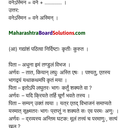
वनेऽस्मिन = वने + ………… ।
उत्तर:
वनेऽस्मिन = वने अस्मिन् ।
(आ) गद्यांशं पठित्वा निर्दिष्टाः कृतीः कुरुत ।
पिता – अधुना इमं तण्डुलं विभज ।
अर्णवः – तात, कियान् लघुः अस्ति एषः । पश्यतु, एतस्य
भागद्वयं यथाकथमपि कृतं मया ।
पिता – इतोऽपि लघुतरः भागः कर्तुं शक्यते वा ?
अर्णवः – यदि क्रियते तर्हि चूर्णं भवते तस्य ।
पिता – सम्यग् उक्तं त्वया । यत्र एतद् विभाजनं समाप्यते
यस्मात् सूक्ष्मतरः भागः प्राप्तुं न शक्यते सः एव परमः अणुः ।
अर्णवः – द्रव्यस्य अन्तिम घटक: मूलं तत्त्वं च परमाणुः, सत्यं
खलु ?