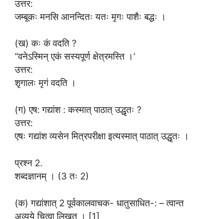
उत्तर:
जम्बूकः मनसि आनन्दितः यतः मृगः पाशैः बद्धः ।
(ख) कः कं वदति ?
“वनेऽस्मिन् एकं सस्यपूर्ण क्षेत्रमस्ति ।’
उत्तर:
शृगालः मृगं वदति ।
(ग) एष: गद्यांश : कस्मात् पाठात् उद्धृतः ?
उत्तर:
एषः गद्यांश व्यसेन मित्रपरीक्षा इत्यस्मात् पाठात् उद्धृतः ।
प्रश्न 2.
शब्दज्ञानम् । (3 तः 2)
(क) गद्यांशात् 2 पूर्वकालवाचक- धातुसाधित-: – त्वान्त
अव्यये चित्वा लिखत । [1]