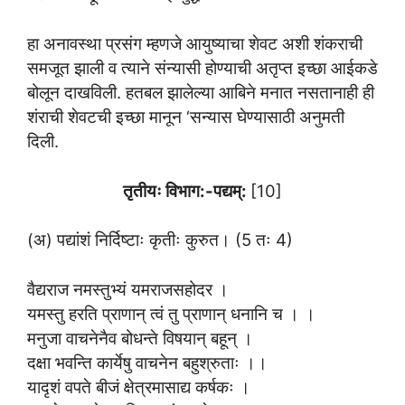
हा अनावस्था प्रसंग म्हणजे आयुष्याचा शेवट अशी शंकराची
समजूत झाली व त्याने संन्यासी होण्याची अतृप्त इच्छा आईकडे
बोलून दाखविली. हतबल झालेल्या आबिने मनात नसतानाही ही
शंराची शेवटची इच्छा मानून ‘सन्यास घेण्यासाठी अनुमती
दिली.
तृतीयः विभाग:-पद्यम्:
[10]
(अ) पद्यांशं निर्दिष्टाः कृतीः कुरुत। (5 तः 4)
वैद्यराज नमस्तुभ्यं यमराजसहोदर ।
यमस्तु हरति प्राणान् त्वं तु प्राणान् धनानि च । ।
मनुजा वाचनेनैव बोधन्ते विषयान् बहून् ।
दक्षा भवन्ति कार्येषु वाचनेन बहुश्रुताः ।।
यादृशं वपते बीजं क्षेत्रमासाद्य कर्षकः ।