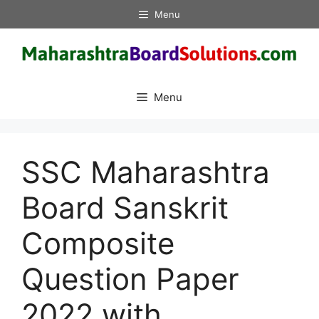
Skip
Menu
to
content
Menu
SSC Maharashtra
Board Sanskrit
Composite
Question Paper
2022 with