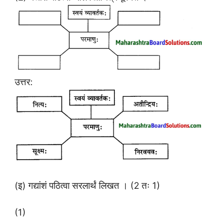
उत्तर:
(इ) गद्यांशं पठित्वा सरलार्थं लिखत । (2 तः 1)
(1)