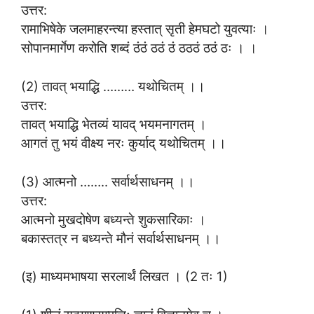
उत्तर:
रामाभिषेके जलमाहरन्त्या हस्तात् सृती हेमघटो युवत्याः ।
सोपानमार्गेण करोति शब्दं ठंठं ठठं ठं ठठठं ठठं ठः । ।
(2) तावत् भयाद्धि ……… यथोचितम् ।।
उत्तर:
तावत् भयाद्धि भेतव्यं यावद् भयमनागतम् ।
आगतं तु भयं वीक्ष्य नरः कुर्याद् यथोचितम् ।।
(3) आत्मनो …….. सर्वार्थसाधनम् ।।
उत्तर:
आत्मनो मुखदोषेण बध्यन्ते शुकसारिकाः ।
बकास्तत्र न बध्यन्ते मौनं सर्वार्थसाधनम् ।।
(इ) माध्यमभाषया सरलार्थं लिखत । (2 तः 1)