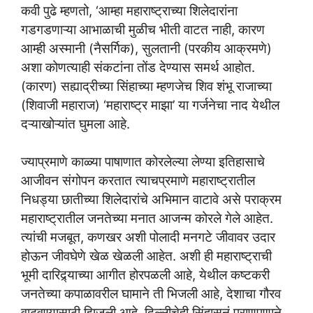
कवी पुढे म्हणतो, ‘आम्हा महाराष्ट्राच्या शिलेदारांना
गडगडणाऱ्या आभाळाची मुळीच भीती वाटत नाही, कारण
आम्ही अस्मानी (नैसर्गिक), सुलतानी (परकीय आक्रमणे)
अशा कोणत्याही संकटांना तोंड देण्यास समर्थ आहोत.
(कारण) सह्याद्रीच्या सिंहाच्या म्हणजेच शिव शंभू राजाच्या
(शिवाजी महाराज) ‘महाराष्ट्र माझा’ या गर्जनेचा नाद येथील
दऱ्याखोऱ्यांत घुमला आहे.
ज्याप्रमाणे काळ्या पाषाणात कोरलेल्या लेण्या इतिहासाचे
आजीवन संगोपन करतात त्याचप्रमाणे महाराष्ट्रातील
निधड्या छातीच्या शिलेदारांचे अभिमान वाटावे असे पराक्रम
महाराष्ट्रातील जनतेच्या मनात आजन्म कोरले गेले आहेत.
त्यांची मजबूत, कणखर अशी पोलादी मनगटे जीवावर उदार
होऊन जीवघेणे खेळ खेळली आहेत. अशी ही महाराष्ट्राची
भूमी दारिद्र्याच्या आगीत होरपळली आहे, येथील कष्टकरी
जनतेच्या कपाळावरील घामाने ती भिजली आहे, देशाचा गौरव
वाढवण्यासाठी झिजली आहे. दिल्लीचेही सिंहासनं प्राणपणाने