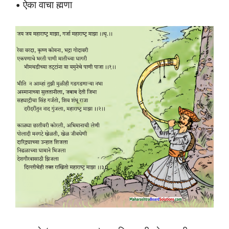
• ऐका वाचा ह्मणा