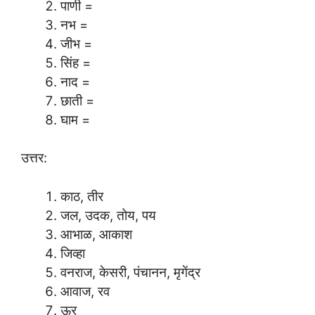
पाणी =
नभ =
जीभ =
सिंह =
नाद =
छाती =
घाम =
उत्तर:
काठ, तीर
जल, उदक, तोय, पय
आभाळ, आकाश
जिव्हा
वनराज, केसरी, पंचानन, मृगेंद्र
आवाज, रव
ऊर