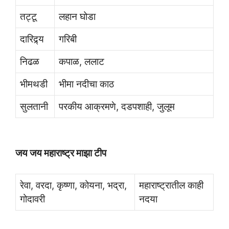
तट्टू
लहान घोडा
दारिद्र्य
गरिबी
निढळ
कपाळ, ललाट
भीमथडी
भीमा नदीचा काठ
सुलतानी
परकीय आक्रमणे, दडपशाही, जुलूम
जय जय महाराष्ट्र माझा टीप
रेवा, वरदा, कृष्णा, कोयना, भद्रा,
महाराष्ट्रातील काही
गोदावरी
नदया