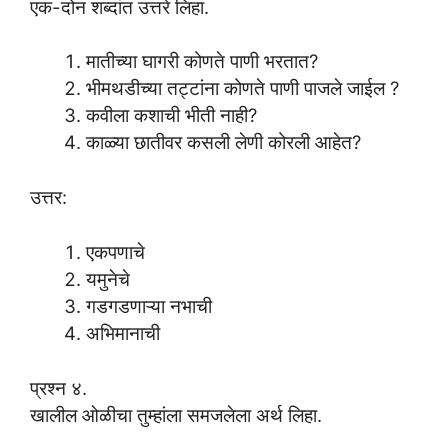
एक-दोन शब्दांत उत्तरे लिहा.
मातीच्या घागरी कोणते पाणी भरतात?
भीमथडीच्या तट्टांना कोणते पाणी पाजले जाईल ?
कवीला कशाची भीती नाही?
काळ्या छातीवर कसली लेणी कोरली आहेत?
उत्तर:
एकपणाचे
यमुनेचे
गडगडणाऱ्या नभाची
अभिमानाची
प्रश्न ४.
खालील ओळीचा तुम्हांला समजलेला अर्थ लिहा.