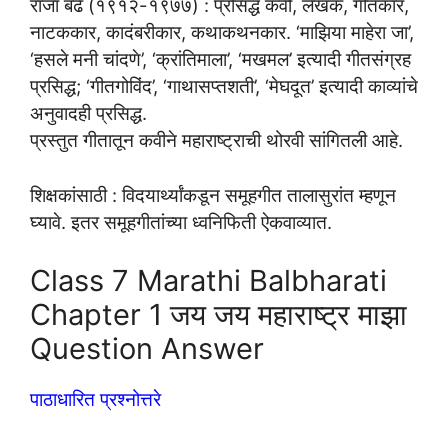
राजा बढे (१९१२-१९७७) : प्रसिद्ध कवी, लेखक, गीतकार,
नाटककार, कादंबरीकार, कथाकथनकार. ‘माझिया माहेरा जा’,
‘हसले मनी चांदणे’, ‘क्रांतिमाला’, ‘मखमल’ इत्यादी गीतसंग्रह
प्रसिद्ध; ‘गीतगोविंद’, ‘गाथासप्तशती’, ‘मेघदूत’ इत्यादी काव्यांचे
अनुवादही प्रसिद्ध.
प्रस्तुत गीतातून कवीने महाराष्ट्राची थोरवी सांगितली आहे.
शिक्षकांसाठी : विदयार्थ्यांकडून समूहगीत तालासुरांत म्हणून
घ्यावे. इतर समूहगीतांच्या ध्वनिफिती ऐकवाव्यात.
Class 7 Marathi Balbharati
Chapter 1 जय जय महाराष्ट्र माझा
Question Answer
पाठाधारित प्रश्नोत्तरे