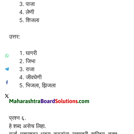
पाजा
लेणी
शिजला
उत्तर:
घागरी
जिभा
राजा
जीवघेणी
भिजला, झिजला
प्रश्न ६.
हे शब्द असेच लिहा.