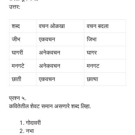
उत्तर:
शब्द
वचन ओळखा
वचन बदला
जीभ
एकवचन
जिभा
घागरी
अनेकवचन
घागर
मनगटे
अनेकवचन
मनगट
छाती
एकवचन
छात्या
प्रश्न ५.
कवितेतील शेवट समान असणारे शब्द लिहा.
गोदावरी
नभा