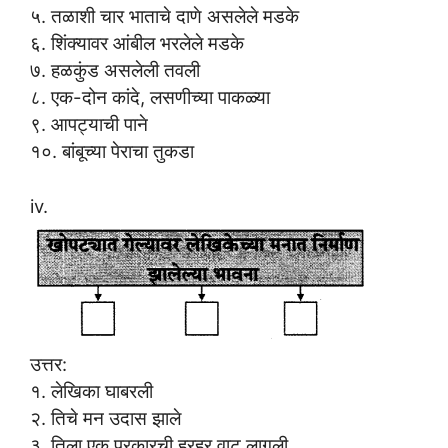
५. तळाशी चार भाताचे दाणे असलेले मडके
६. शिंक्यावर आंबील भरलेले मडके
७. हळकुंड असलेली तवली
८. एक-दोन कांदे, लसणीच्या पाकळ्या
९. आपट्याची पाने
१०. बांबूच्या पेराचा तुकडा
iv.
उत्तर:
१. लेखिका घाबरली
२. तिचे मन उदास झाले
३. तिला एक प्रकारची हुरहुर वाटू लागली