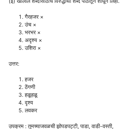
(इ) खालील शब्दांसाठीचे विरुद्धार्थी शब्द पाठातून शोधून लिहा.
गैरहजर ×
उंच ×
भरभर ×
अदृश्य ×
उशिरा ×
उत्तर:
हजर
ठेंगणी
हळूहळू
दृश्य
लवकर
उपक्रम : तुमच्याजवळची झोपडपट्टी, पाडा, वाडी-वस्ती,