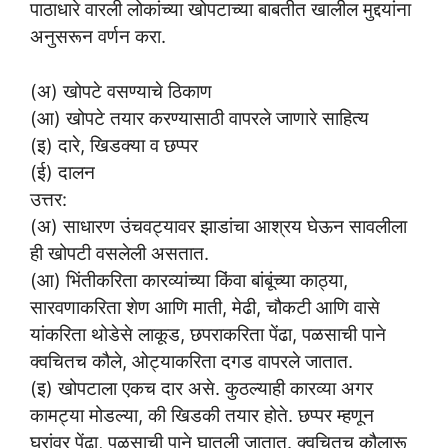
पाठाधारे वारली लोकांच्या खोपटाच्या बाबतीत खालील मुद्दयांना
अनुसरून वर्णन करा.
(अ) खोपटे वसण्याचे ठिकाण
(आ) खोपटे तयार करण्यासाठी वापरले जाणारे साहित्य
(इ) दारे, खिडक्या व छप्पर
(ई) दालन
उत्तर:
(अ) साधारण उंचवट्यावर झाडांचा आश्रय घेऊन सावलीला
ही खोपटी वसलेली असतात.
(आ) भिंतीकरिता कारव्यांच्या किंवा बांबूंच्या काठ्या,
सारवणाकरिता शेण आणि माती, मेढी, चौकटी आणि वासे
यांकरिता थोडेसे लाकूड, छपराकरिता पेंढा, पळसाची पाने
क्वचितच कौले, ओट्याकरिता दगड वापरले जातात.
(इ) खोपटाला एकच दार असे. कुठल्याही कारव्या अगर
कामट्या मोडल्या, की खिडकी तयार होते. छप्पर म्हणून
घरांवर पेंढा, पळसाची पाने घातली जातात. क्वचितच कौलारू