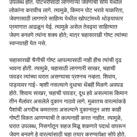
उपलब्ध होत. पोटभरीसाठी लागणाऱ्या जेवणाची सोय येथील
लोकांना करावीच लागे. त्यामुळे, किमान पोट भरावे याकरिता,
जेवणासाठी लागणारे साहित्य येथील खोपटांमध्ये थोड्याफार
प्रमाणात आढळून येई. त्यामुळे असेल तेवढ्या साहित्यात
जेवण बनवणे त्यांना शक्य होते; मात्र चहासारखी गोष्ट त्यांच्या
स्वप्नातही येत नसे.
चहासारखी चैनीची गोष्ट आपल्यासाठी नाही हीच त्यांची दृढ
भावना होती. त्यामुळे, चहासाठी लागणारी साखर, चहाची
पावडर त्यांच्या घरात असण्याचा प्रश्नच नव्हता. शिवाय,
पाड्यावर गाई- म्हशी नसल्याने दुधाचा थेंबही मिळणे अवघड
होते. शिवाय साखर, चहाची पावडर, दूध हवे असल्यास किमान
तीन मैलांवर असलेले दुकान गाठावे लागे. मुळातच वारल्यांकडे
पैशांची अगदीच कमतरता असल्याने दुकानातून अशा काही
गोष्टी विकत आणण्याची ते कल्पनाही करत नाहीत. त्यामुळे,
घरात उपलब्ध, निसर्गातून सहज मिळू शकणारे पदार्थ वापरून
जेवण बनवणे हे वारल्यांसाठी चहा तयार करण्यापेक्षा सोपे होते.