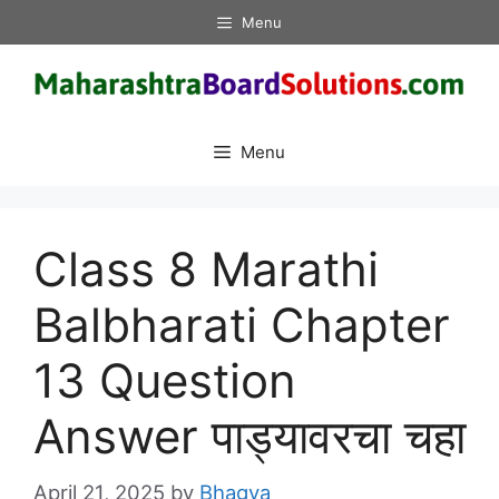
Skip
Menu
to
content
Menu
Class 8 Marathi
Balbharati Chapter
13 Question
Answer पाड्यावरचा चहा
April 21, 2025
by
Bhagya