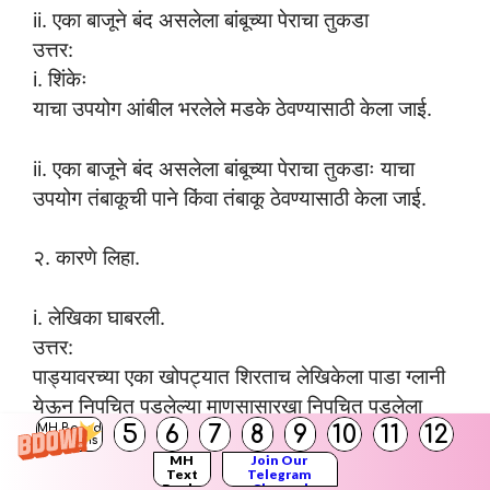
ii. एका बाजूने बंद असलेला बांबूच्या पेराचा तुकडा
उत्तर:
i. शिंकेः
याचा उपयोग आंबील भरलेले मडके ठेवण्यासाठी केला जाई.
ii. एका बाजूने बंद असलेला बांबूच्या पेराचा तुकडाः याचा
उपयोग तंबाकूची पाने किंवा तंबाकू ठेवण्यासाठी केला जाई.
२. कारणे लिहा.
i. लेखिका घाबरली.
उत्तर:
पाड्यावरच्या एका खोपट्यात शिरताच लेखिकेला पाडा ग्लानी
येऊन निपचित पडलेल्या माणसासारखा निपचित पडलेला
5
6
7
8
9
10
11
12
MH Board
वाटला. त्या खोपट्याची कळा, तेथे नांदणारे अठराविश्वे
Solutions
MH
Join Our
दारिद्र्य, तेथील भयाण, भकास वातावरण पाहून लेखिका
Text
Telegram
Books
Channel