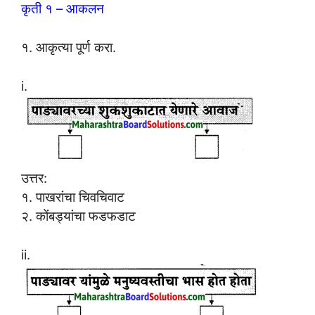
कृती १ – आकलन
१. आकृत्या पूर्ण करा.
i.
उत्तर:
१. पाखरांचा चिवचिवाट
२. कोंबड्यांचा फडफडाट
ii.