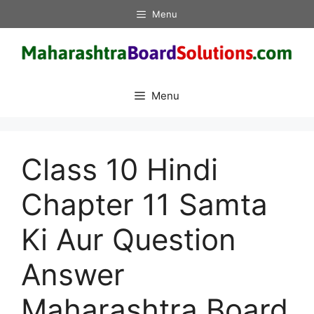
Skip
Menu
to
content
Menu
Class 10 Hindi
Chapter 11 Samta
Ki Aur Question
Answer
Maharashtra Board