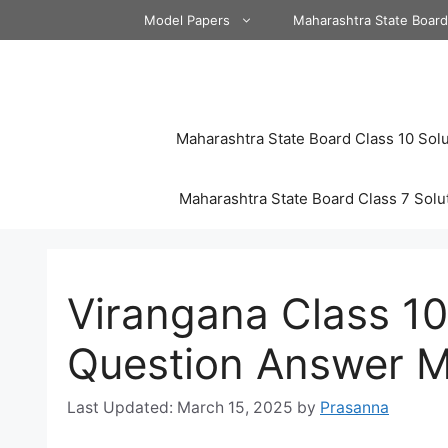
Skip
Model Papers
Maharashtra State Boar
to
content
Maharashtra State Board Class 10 Solu
Maharashtra State Board Class 7 Solu
Virangana Class 10
Question Answer M
March 15, 2025
by
Prasanna