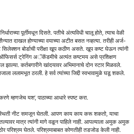
 निर्धाराच्या पूर्तीमधून दिसते. पतीचे अंत्यविधी चालू होते, त्याच वेळी
्या सैन्यात दाखल होण्याच्या वयाच्या अटीत बसत नव्हत्या. तरीही अर्ज-
सिलेक्शन बोर्डाची परीक्षा खूप कठीण असते. खूप कष्ट घेऊन त्यांनी
थील ऑफिसर्स ट्रेनिंग अॅकॅडमीचे अत्यंत कष्टमय असे प्रशिक्षण
दाखल झाल्या. कर्तबगारीने खांदयावर अभिमानाचे दोन स्टार मिळवले.
ाला ललामभूत ठरली. हे सर्व त्यांच्या जिद्दी स्वभावामुळे घडू शकले.
 करणे म्हणजेच यश’, पाठाच्या आधारे स्पष्ट करा.
 परिस्थिती नीट समजून घेतली. आपण काय काय करू शकतो, याचा
घेतल्यावर मात्र त्यांनी मागे वळून पाहिले नाही. आपल्याला अमुक अमुक
कठोर परिश्रम घेतले. परिश्रमाबाबत कोणतीही तडजोड केली नाही.