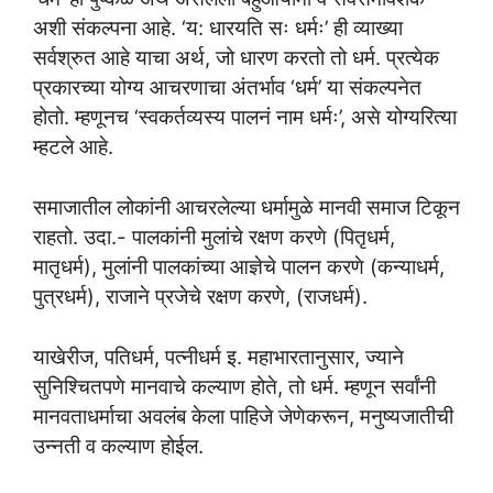
अशी संकल्पना आहे. ‘य: धारयति सः धर्मः’ ही व्याख्या
सर्वश्रुत आहे याचा अर्थ, जो धारण करतो तो धर्म. प्रत्येक
प्रकारच्या योग्य आचरणाचा अंतर्भाव ‘धर्म’ या संकल्पनेत
होतो. म्हणूनच ‘स्वकर्तव्यस्य पालनं नाम धर्मः’, असे योग्यरित्या
म्हटले आहे.
समाजातील लोकांनी आचरलेल्या धर्मामुळे मानवी समाज टिकून
राहतो. उदा.- पालकांनी मुलांचे रक्षण करणे (पितृधर्म,
मातृधर्म), मुलांनी पालकांच्या आज्ञेचे पालन करणे (कन्याधर्म,
पुत्रधर्म), राजाने प्रजेचे रक्षण करणे, (राजधर्म).
याखेरीज, पतिधर्म, पत्नीधर्म इ. महाभारतानुसार, ज्याने
सुनिश्चितपणे मानवाचे कल्याण होते, तो धर्म. म्हणून सर्वांनी
मानवताधर्माचा अवलंब केला पाहिजे जेणेकरून, मनुष्यजातीची
उन्नती व कल्याण होईल.