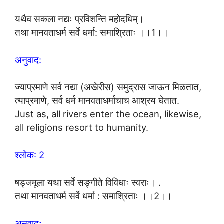
यथैव सकला नद्यः प्रविशन्ति महोदधिम्।
तथा मानवताधर्म सर्वे धर्मा: समाश्रिताः ।।1।।
अनुवाद:
ज्याप्रमाणे सर्व नद्या (अखेरीस) समुद्रास जाऊन मिळतात,
त्याप्रमाणे, सर्व धर्म मानवताधर्माचाच आश्रय घेतात.
Just as, all rivers enter the ocean, likewise,
all religions resort to humanity.
श्लोक: 2
षड्जमूला यथा सर्वे सङ्गीते विविधाः स्वराः। .
तथा मानवताधर्म सर्वे धर्मा : समाश्रिताः ।।2।।
अनुवादः