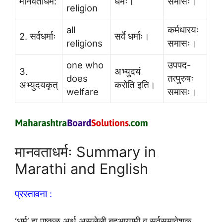
मानवताधर्म:
धर्मः।
समासः।
religion
all
कर्मधारयः
2. सर्वधर्माः
सर्वे धर्माः।
religions
समासः।
one who
उपपद-
3.
अभ्युदयं
does
तत्पुरुषः
अभ्युदयकृत्
करोति इति।
welfare
समासः।
मानवताधर्मः Summary in
Marathi and English
प्रस्तावना :
‘धर्म’ हा पुष्कळ अर्थ असलेली बहुआयामी व सर्वसमावेशक