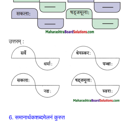
उत्तरम् :
6. समानार्थकशब्दमेलनं कुरुत