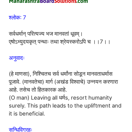
श्लोक: 7
सर्वधर्मान् परित्यज्य भज मानवतां धूवम्।
एषोऽभ्युदयकृत् पन्थाः तथा श्रेयस्करोऽपि च ।।7।।
अनुवादः
(हे माणसा), निश्चितच सर्व धर्मांना सोडून मानवताधर्मास
पूजावे. (मानवतेचा) मार्ग (अखंड विश्वाचे) उन्नयन करणारा
आहे. तसेच तो हितकारक आहे.
(O man) Leaving all धर्मs, resort humanity
surely. This path leads to the upliftment and
it is beneficial.
सन्धिविग्रहः