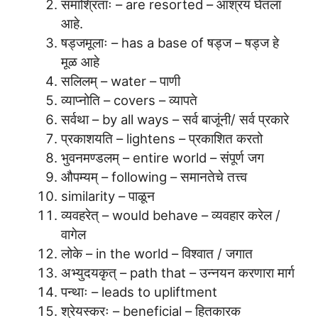
समाश्रिताः – are resorted – आश्रय घेतला
आहे.
षड्जमूलाः – has a base of षड्ज – षड्ज हे
मूळ आहे
सलिलम् – water – पाणी
व्याप्नोति – covers – व्यापते
सर्वथा – by all ways – सर्व बाजूंनी/ सर्व प्रकारे
प्रकाशयति – lightens – प्रकाशित करतो
भुवनमण्डलम् – entire world – संपूर्ण जग
औपम्यम् – following – समानतेचे तत्त्व
similarity – पाळून
व्यवहरेत् – would behave – व्यवहार करेल /
वागेल
लोके – in the world – विश्वात / जगात
अभ्युदयकृत् – path that – उन्नयन करणारा मार्ग
पन्थाः – leads to upliftment
श्रेयस्करः – beneficial – हितकारक