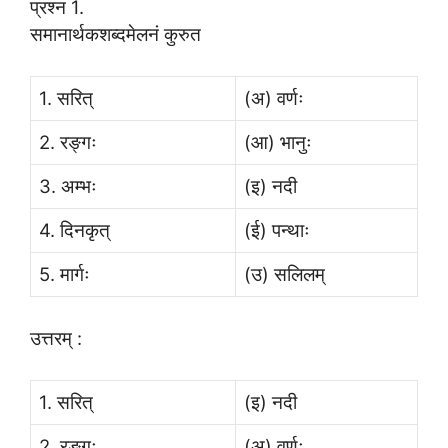
प्रश्न 1.
समानार्थकशब्दमेलनं कुरुत
1. सरित्
(अ) वर्णः
2. रङ्गः
(आ) भानुः
3. अम्भः
(इ) नदी
4. दिनकृत्
(ई) पन्थाः
5. मार्गः
(उ) सलिलम्
उत्तरम् :
1. सरित्
(इ) नदी
2. रङ्गः
(अ) वर्णः