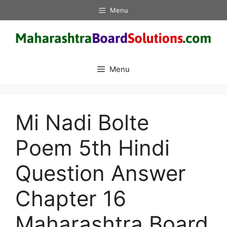
Skip
Menu
to
content
Menu
Mi Nadi Bolte
Poem 5th Hindi
Question Answer
Chapter 16
Maharashtra Board