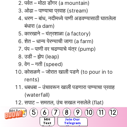
पर्वत – मोठा डोंगर (a mountain)
ओढा – पाण्याचा प्रवाह (stream)
धरण – बांध, नदीमध्ये पाणी अडवण्यासाठी घातलेला
बंधारा (a dam)
कारखाने – यंत्रशाळा (a factory)
शेत – धान्य पेरण्याची जागा (a farm)
पंप – पाणी वर चढण्याचे यंत्र (pump)
उडी – झेप (leap)
वेग – गती (speed)
कोसळणे – जोरात खाली पडणे (to pour in to
rents)
धबधबा – उंचावरून खाली पडणारा पाण्याचा प्रवाह
(waterfall)
सपाट – समतल, उंच सखल नसलेले (flat)
किनारा – काठ (a shore, a bank)
5
6
7
8
9
10
11
12
MH Board
Solutions
परिसर – Taalstel last (surroundings)
MH
Join Our
Text
Telegram
खंत – दुःख (regret)
Books
Channel