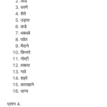
ओढे
धरणे
शेते
उड्या
कडे
धबधबे
पर्वत
मैदाने
किनारे
गोष्टी
वस्त्या
गावे
शहरे
कारखाने
धान्य
प्रश्न 4.