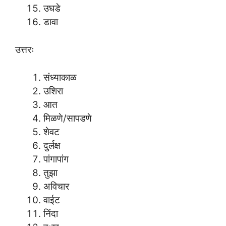
उघडे
डावा
उत्तरः
संध्याकाळ
उशिरा
आत
मिळणे/सापडणे
शेवट
दुर्लक्ष
पांगापांग
तुझा
अविचार
वाईट
निंदा