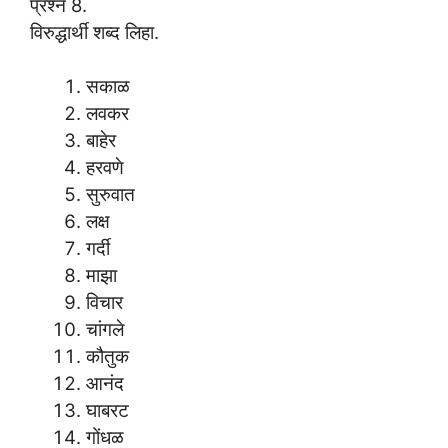
प्रश्न 8.
विरुद्धार्थी शब्द लिहा.
सकाळ
लवकर
बाहेर
हरवणे
सुरुवात
लक्ष
गर्दी
माझा
विचार
चांगले
कौतुक
आनंद
घाबरट
गोंधळ