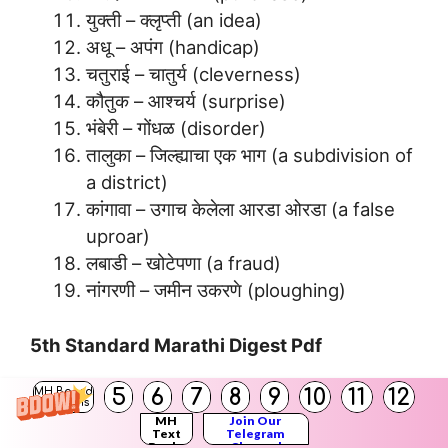
युक्ती – क्लृप्ती (an idea)
अधू – अपंग (handicap)
चतुराई – चातुर्य (cleverness)
कौतुक – आश्चर्य (surprise)
भंबेरी – गोंधळ (disorder)
तालुका – जिल्ह्याचा एक भाग (a subdivision of
a district)
कांगावा – उगाच केलेला आरडा ओरडा (a false
uproar)
लबाडी – खोटेपणा (a fraud)
नांगरणी – जमीन उकरणे (ploughing)
5th Standard Marathi Digest Pdf
5
6
7
8
9
10
11
12
MH Board
नदीचे गाणे
Class 5 Marathi Questions
Solutions
MH
Join Our
and Answers
Text
Telegram
Books
Channel