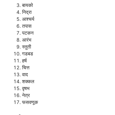
बायको
निद्रा
आश्चर्य
तपास
पटकन
आरंभ
स्तुती
गडबड
हर्ष
चित्त
वाद
शक्कल
वृषभ
नेत्र
फसवणूक