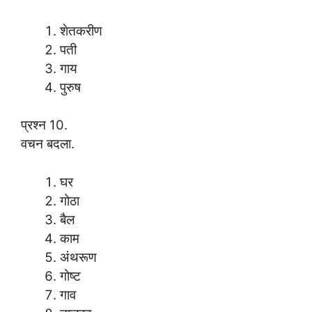
शेतकरीण
पती
गाय
पुरुष
प्रश्न 10.
वचन बदला.
घर
गोठा
बैल
काम
अंथरूण
गोष्ट
गाव