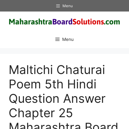
Skip
Menu
to
content
Menu
Maltichi Chaturai
Poem 5th Hindi
Question Answer
Chapter 25
Maharashtra Board