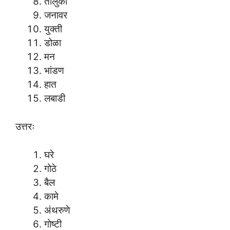
तालुका
जनावर
युक्ती
डोळा
मन
भांडण
हात
लबाडी
उत्तरः
घरे
गोठे
बैल
कामे
अंथरुणे
गोष्टी