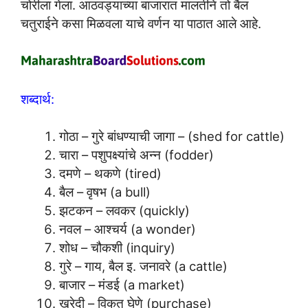
चोरीला गेला. आठवड्याच्या बाजारात मालतीने तो बैल
चतुराईने कसा मिळवला याचे वर्णन या पाठात आले आहे.
शब्दार्थ:
गोठा – गुरे बांधण्याची जागा – (shed for cattle)
चारा – पशुपक्ष्यांचे अन्न (fodder)
दमणे – थकणे (tired)
बैल – वृषभ (a bull)
झटकन – लवकर (quickly)
नवल – आश्चर्य (a wonder)
शोध – चौकशी (inquiry)
गुरे – गाय, बैल इ. जनावरे (a cattle)
बाजार – मंडई (a market)
खरेदी – विकत घेणे (purchase)