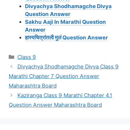
Divyachya Shodhamagche Divya
Question Answer
Sakhu Aaji In Marathi Question
Answer
हास्यचित्रांतली मुलं Question Answer
Categories
Class 9
Divyachya Shodhamagche Divya Class 9
Marathi Chapter 7 Question Answer
Maharashtra Board
Kaziranga Class 9 Marathi Chapter 4.1
Question Answer Maharashtra Board