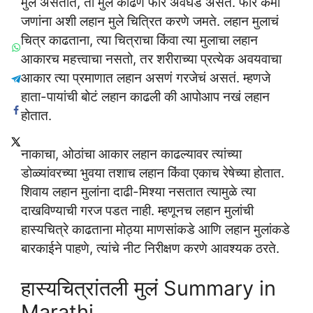
मुलं असतात, ती मुलं काढणं फार अवघड असतं. फार कमी
जणांना अशी लहान मुले चित्रित करणे जमते. लहान मुलाचं
चित्र काढताना, त्या चित्राचा किंवा त्या मुलाचा लहान
आकारच महत्त्वाचा नसतो, तर शरीराच्या प्रत्येक अवयवाचा
आकार त्या प्रमाणात लहान असणं गरजेचं असतं. म्हणजे
हाता-पायांची बोटं लहान काढली की आपोआप नखं लहान
होतात.
नाकाचा, ओठांचा आकार लहान काढल्यावर त्यांच्या
डोळ्यांवरच्या भुवया तशाच लहान किंवा एकाच रेषेच्या होतात.
शिवाय लहान मुलांना दाढी-मिश्या नसतात त्यामुळे त्या
दाखविण्याची गरज पडत नाही. म्हणूनच लहान मुलांची
हास्यचित्रे काढताना मोठ्या माणसांकडे आणि लहान मुलांकडे
बारकाईने पाहणे, त्यांचे नीट निरीक्षण करणे आवश्यक ठरते.
हास्यचित्रांतली मुलं Summary in
Marathi