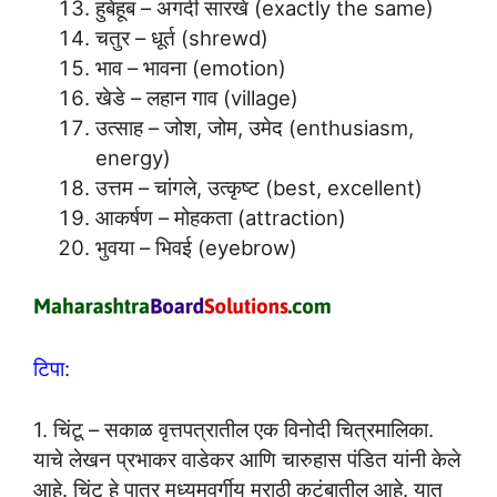
हुबेहूब – अगदी सारखे (exactly the same)
चतुर – धूर्त (shrewd)
भाव – भावना (emotion)
खेडे – लहान गाव (village)
उत्साह – जोश, जोम, उमेद (enthusiasm,
energy)
उत्तम – चांगले, उत्कृष्ट (best, excellent)
आकर्षण – मोहकता (attraction)
भुवया – भिवई (eyebrow)
टिपा:
1. चिंटू – सकाळ वृत्तपत्रातील एक विनोदी चित्रमालिका.
याचे लेखन प्रभाकर वाडेकर आणि चारुहास पंडित यांनी केले
आहे. चिंटू हे पात्र मध्यमवर्गीय मराठी कुटुंबातील आहे. यात