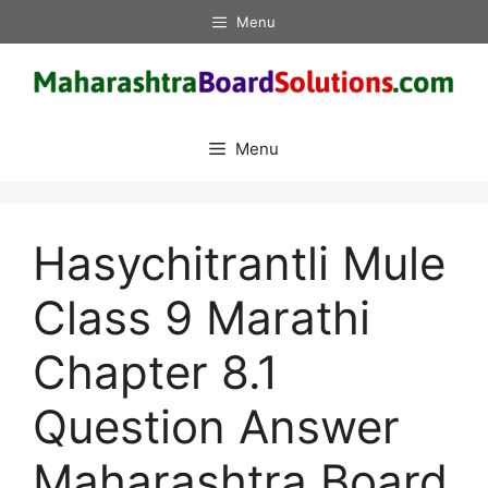
Skip
Menu
to
content
Menu
Hasychitrantli Mule
Class 9 Marathi
Chapter 8.1
Question Answer
Maharashtra Board