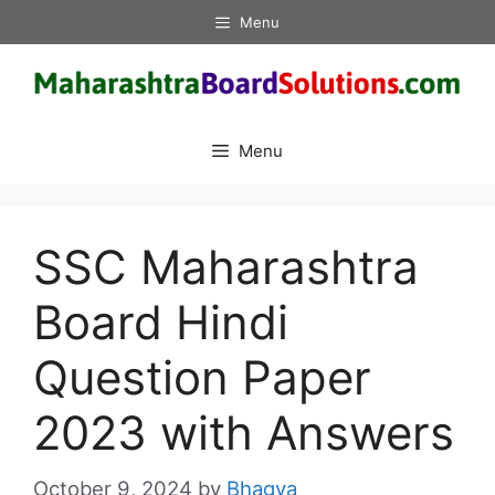
Skip
Menu
to
content
Menu
SSC Maharashtra
Board Hindi
Question Paper
2023 with Answers
October 9, 2024
by
Bhagya