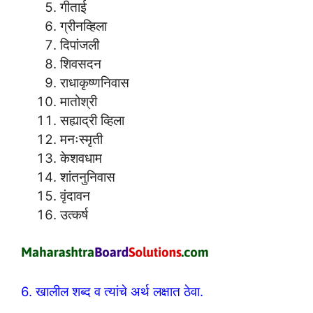
गीताई
ग्रीनव्हिला
दिपांजली
शिवसदन
राधाकृष्णनिवास
मातोश्री
सह्याद्री व्हिला
मनःस्मृती
केशवधाम
शांतनुनिवास
वृंदावन
उत्कर्ष
6. खालील शब्द व त्यांचे अर्थ लक्षात ठेवा.