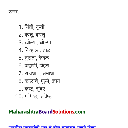
उत्तर:
भिंती, कृती
वस्तू, वास्तू
खोल्या, ओल्या
जिव्हाळा, शाळा
नुसता, केवळ
कहाणी, चेहरा
सावधान, समाधान
काळाचे, मूल्ये, ज्ञान
कष्ट, सुंदर
गप्पिष्ट, चविष्ट
खालील प्रश्नांची एक ते दोन वाक्यात उत्तरे लिहा.