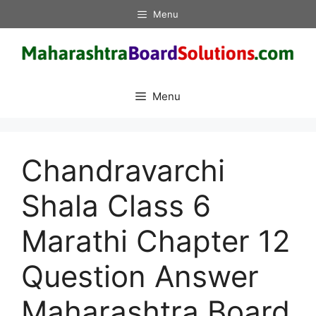
Skip
Menu
to
content
Menu
Chandravarchi
Shala Class 6
Marathi Chapter 12
Question Answer
Maharashtra Board