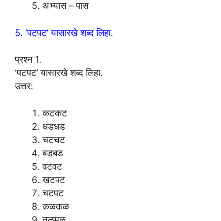
अभ्यास – पास
5. ‘पटपट’ यासारखे शब्द लिहा.
प्रश्न 1.
‘पटपट’ यासारखे शब्द लिहा.
उत्तर:
कटकट
धडधड
चटचट
बडबड
वटवट
खटपट
चटपट
कळकळ
तळमळ