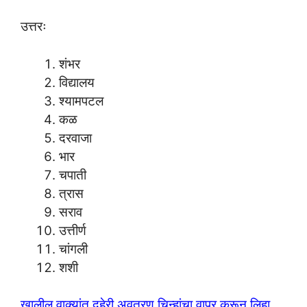
उत्तरः
शंभर
विद्यालय
श्यामपटल
कळ
दरवाजा
भार
चपाती
त्रास
सराव
उत्तीर्ण
चांगली
शशी
खालील वाक्यांत दुहेरी अवतरण चिन्हांचा वापर करून लिहा.