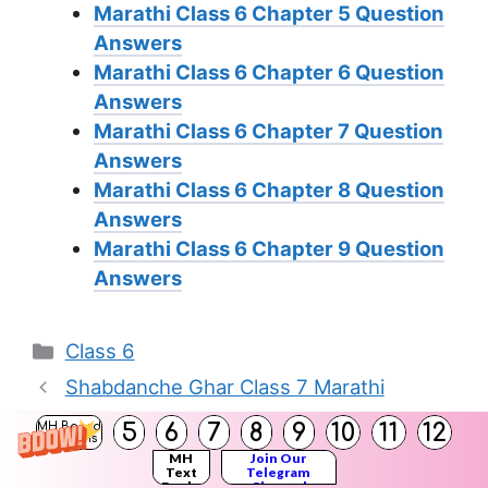
Marathi Class 6 Chapter 5 Question
Answers
Marathi Class 6 Chapter 6 Question
Answers
Marathi Class 6 Chapter 7 Question
Answers
Marathi Class 6 Chapter 8 Question
Answers
Marathi Class 6 Chapter 9 Question
Answers
Categories
Class 6
Shabdanche Ghar Class 7 Marathi
Chapter 8 Question Answer Maharashtra
5
6
7
8
9
10
11
12
MH Board
Solutions
Board
MH
Join Our
Text
Telegram
Books
Channel