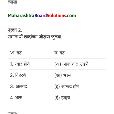
त्याला
प्रश्न 2.
समानार्थी शब्दांच्या जोड्या जुळवा.
‘अ’ गट
‘ब’ गट
1. स्वार होणे
(अ) आकाशात उडणे
2. विहरणे
(आ) भ्रम
3. अलगद
(इ) आरूढ होणे
4. भास
(ई) हळूच
उत्तर: