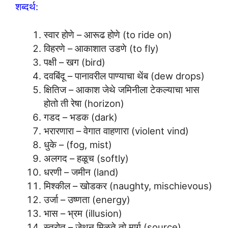
शब्दर्थ:
स्वार होणे – आरूढ होणे (to ride on)
विहरणे – आकाशात उडणे (to fly)
पक्षी – खग (bird)
दवबिंदू – पानावरील पाण्याचा थेंब (dew drops)
क्षितिज – आकाश जेथे जमिनीला टेकल्याचा भास
होतो ती रेषा (horizon)
गडद – भडक (dark)
भरारणारा – वेगात वाहणारा (violent vind)
धुके – (fog, mist)
अलगद – हळूच (softly)
धरणी – जमीन (land)
मिश्कील – खोडकर (naughty, mischievous)
उर्जा – उष्णता (energy)
भास – भ्रम (illusion)
स्त्रोत – जेथून मिळते तो मार्ग (source)