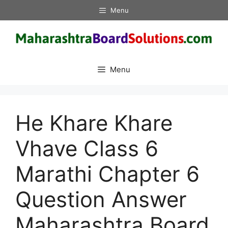
Skip
Menu
to
content
Menu
He Khare Khare
Vhave Class 6
Marathi Chapter 6
Question Answer
Maharashtra Board