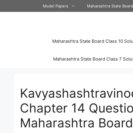
Skip
Model Papers
Maharashtra State Boar
to
content
Maharashtra State Board Class 10 Solu
Maharashtra State Board Class 7 Solu
Kavyashashtravinod
Chapter 14 Questi
Maharashtra Board