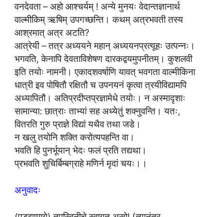
वनदेवता – अहो आश्चर्यम् ! अन्ये मुनयः वेदान्तज्ञानार्थ
वाल्मीकिम् ऋषिम् उपगच्छन्ति। कथम् अत्रभवती तस्य
आश्रमात् अत्र अटति?
आत्रेयी – तत्र अध्ययने महान् अध्ययनप्रत्यूहः उत्पन्नः।
भगवति, केनापि देवताविशेषण दारकद्वयमुपनीतम्। कुशलवी
इति तयोः नामनी। एकादशवर्षाणि यावत् भवगता वाल्मीकिना
धात्री इव पोषितौ रक्षितौ च उपनयनं कृत्वा त्रयीविद्यामपि
अध्यापितौ। अतिप्रदीप्तप्रज्ञामेधे तयोः। न अस्मादृशाः
सामान्या: छात्राः ताभ्यां सह अध्येतुं शक्नुवन्ति। यतः,
वितरति गुरु प्राज्ञे विद्यां यथैव तथा जडे।
न खलु तयोनि शक्ति करोत्यपहन्ति वा।
भवति हि पुनर्भूयान् भेदः फलं प्रति तद्यथा।
प्रभवति शुचिर्बिम्बग्राहे मणिर्न मृदां चयः।।
अनुवादः
(पडद्यामागे) तपस्विनीचे स्वागत असो! (त्यानंतर