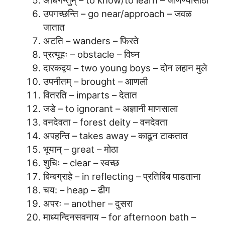
अधिगन्तुम् – to know/to learn – जाणण्यासाठी
उपगच्छन्ति – go near/approach – जवळ
जातात
अटति – wanders – फिरते
प्रत्यूहः – obstacle – विघ्न
दारकद्वय – two young boys – दोन लहान मुले
उपनीतम् – brought – आणली
वितरति – imparts – देतात
जडे – to ignorant – अज्ञानी माणसाला
वनदेवता – forest deity – वनदेवता
अपहन्ति – takes away – काढून टाकतात
भूयान् – great – मोठा
शुचिः – clear – स्वच्छ
बिम्बग्राहे – in reflecting – प्रतिबिंब पाडताना
चय: – heap – ढीग
अपरः – another – दुसरा
माध्यन्दिनसवनाय – for afternoon bath –