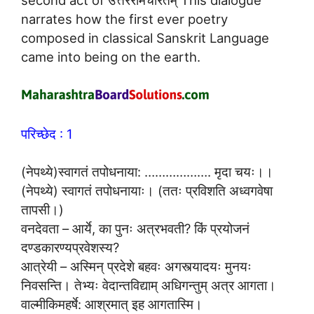
second act of उत्तररामचरितम् This dialogue
narrates how the first ever poetry
composed in classical Sanskrit Language
came into being on the earth.
परिच्छेद : 1
(नेपथ्ये)स्वागतं तपोधनाया: ………………. मृदा चयः।।
(नेपथ्ये) स्वागतं तपोधनायाः। (ततः प्रविशति अध्वगवेषा
तापसी।)
वनदेवता – आर्ये, का पुनः अत्रभवती? किं प्रयोजनं
दण्डकारण्यप्रवेशस्य?
आत्रेयी – अस्मिन् प्रदेशे बहवः अगस्त्यादयः मुनयः
निवसन्ति। तेभ्यः वेदान्तविद्याम् अधिगन्तुम् अत्र आगता।
वाल्मीकिमहर्षे: आश्रमात् इह आगतास्मि।