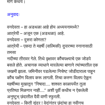
मार्ग कथय।
अनुवादः
वनदेवता – हा अडथळा आहे होय अध्ययनामध्ये?
आत्रेयी – अजून एक (अडथळा) आहे.
वनदेवता – दुसरा कोणता?
आत्रेयी – एकदा ते महर्षी (वाल्मिकी) दुपारच्या स्नानासाठी
तमसा
नदीच्या तीरावर गेले. तिथे वृक्षावर कौंचपक्ष्याचे एक जोडपे
बसले होते. अचानक व्याधाने मारलेल्या बाणाने त्यांच्यातील एक
जखमी झाला. जमिनीवर पडलेल्या निचेष्ट जोडीदाराला पाहून
कौंच पक्षीण विलाप करू लागली. तिचा करुण विलाप ऐकून
महर्षीच्या मुखातून “निषादा…. शाश्वत काळापर्यंत तुला
प्रतिष्ठा मिळणार नाही….” अशी पूर्वी कधीच न ऐकलेली
अनुष्टुभ् छंदातील दैवी वाणी स्फुरली.
वनदेवता – किती सुंदर ! वेदांनंतर छंदांचा हा नवीनच