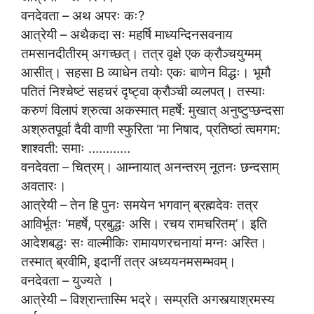
वनदेवता – अथ अपरः कः?
आत्रेयी – अथैकदा सः महर्षि माध्यन्दिनसवनाय
तमसानदीतीरम् अगच्छत्। तत्र वृक्षे एक क्रौञ्चयुग्मम्
आसीत्। सहसा B व्याधेन तयोः एकः बाणेन विद्धः। भूमौ
पतितं निश्चेष्टं सहचरं दृष्ट्वा क्रौञ्ची व्यलपत्। तस्याः
करुणं विलापं श्रुत्वा अकस्मात् महर्षे: मुखात् अनुष्टुप्छन्दसा
अश्रुतपूर्वा दैवी वाणी स्फुरिता ‘मा निषाद, प्रतिष्ठां त्वमगम:
शाश्वती: समाः …………
वनदेवता – चित्रम्। आम्नायात् अनन्तरम् नूतनः छन्दसाम्
अवतारः।
आत्रेयी – तेन हि पुनः समयेन भगवान् ब्रह्मदेवः तत्र
आविर्भूतः ‘महर्षे, प्रबुद्धः असि। रचय रामचरितम्’। इति
आदेशबद्धः सः वाल्मीकिः रामायणरचनायां मग्नः अस्ति।
तस्मात् ब्रवीमि, इदानीं तत्र अध्ययनमसम्भवम्।
वनदेवता – युज्यते ।
आत्रेयी – विश्रान्तास्मि भद्रे। सम्प्रति अगस्त्याश्रमस्य