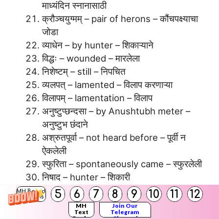
माध्यंदिन स्नानासाठी
क्रौञ्चयुग्मम् – pair of herons – कौंचपक्ष्याचा
जोडा
व्याधेन – by hunter – शिकाऱ्याने
विद्धः – wounded – मारलेला
निशेष्टम् – still – निपचित
व्यलपत् – lamented – विलाप करणाऱ्या
विलापम् – lamentation – विलाप
अनुष्टुप्छन्दसा – by Anushtubh meter –
अनुष्टुभ छंदाने
अश्रुतपूर्वा – not heard before – पूर्वी न
ऐकलेली
स्फुरिता – spontaneously came – स्फुरलेली
निषाद – hunter – शिकारी
शाश्वती: – eternal – शाश्वत
5
6
7
8
9
10
11
12
MH Board
Solutions
चित्रम् – beautiful – सुंदर
MH
Join Our
Text
Telegram
सहसा – suddenly – अचानक
Books
Channel