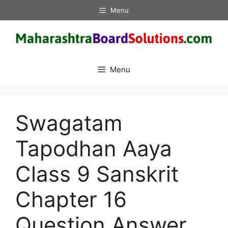
Skip
Menu
to
content
Menu
Swagatam
Tapodhan Aaya
Class 9 Sanskrit
Chapter 16
Question Answer