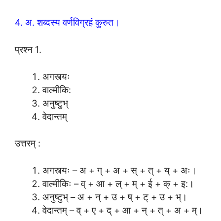
4. अ. शब्दस्य वर्णविग्रहं कुरुत।
प्रश्न 1.
अगस्त्यः
वाल्मीकि:
अनुष्टुभ्
वेदान्तम्
उत्तरम् :
अगस्त्यः – अ + ग् + अ + स् + त् + य् + अः।
वाल्मीकिः – व् + आ + ल् + म् + ई + क् + इ:।
अनुष्टुभ् – अ + न् + उ + ष् + ट् + उ + भ्।
वेदान्तम् – व् + ए + द् + आ + न् + त् + अ + म्।