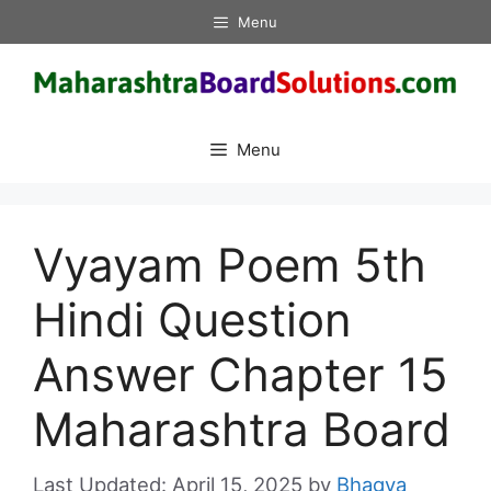
Skip
Menu
to
content
Menu
Vyayam Poem 5th
Hindi Question
Answer Chapter 15
Maharashtra Board
April 15, 2025
by
Bhagya