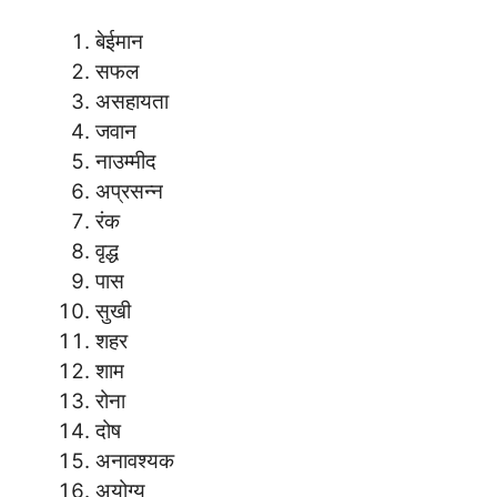
बेईमान
सफल
असहायता
जवान
नाउम्मीद
अप्रसन्न
रंक
वृद्ध
पास
सुखी
शहर
शाम
रोना
दोष
अनावश्यक
अयोग्य