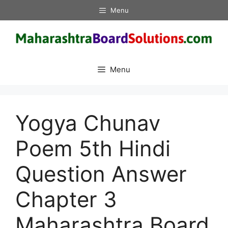
Skip
Menu
to
content
Menu
Yogya Chunav
Poem 5th Hindi
Question Answer
Chapter 3
Maharashtra Board