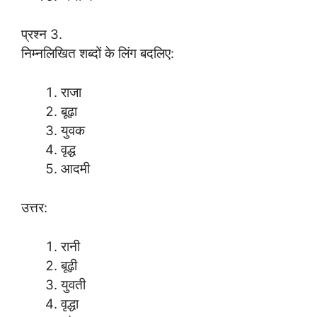
प्रश्न 3.
निम्नलिखित शब्दों के लिंग बदलिए:
राजा
बूढ़ा
युवक
वृद्ध
आदमी
उत्तर:
रानी
बूढ़ी
युवती
वृद्धा