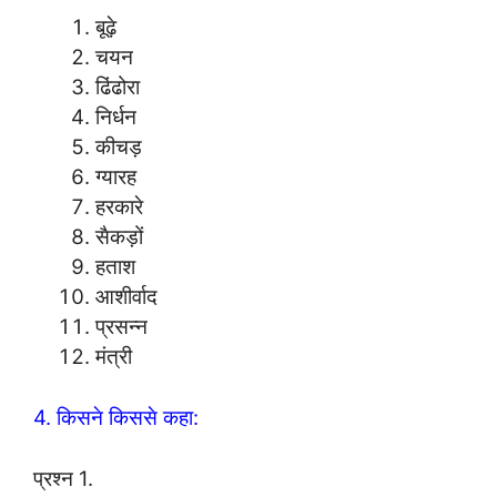
बूढ़े
चयन
ढिंढोरा
निर्धन
कीचड़
ग्यारह
हरकारे
सैकड़ों
हताश
आशीर्वाद
प्रसन्न
मंत्री
4. किसने किससे कहा:
प्रश्न 1.