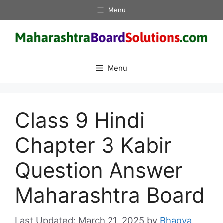
Skip
Menu
to
content
Menu
Class 9 Hindi
Chapter 3 Kabir
Question Answer
Maharashtra Board
March 21, 2025
by
Bhagya