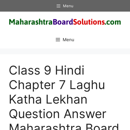
Skip
Menu
to
content
Menu
Class 9 Hindi
Chapter 7 Laghu
Katha Lekhan
Question Answer
Maharashtra Board