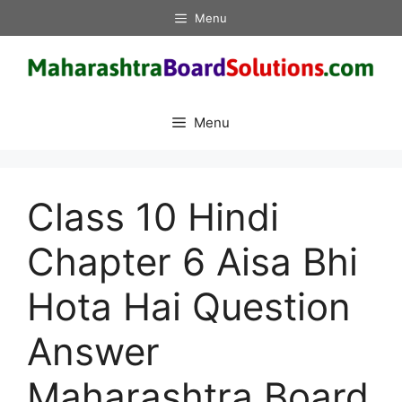
Skip
Menu
to
content
Menu
Class 10 Hindi
Chapter 6 Aisa Bhi
Hota Hai Question
Answer
Maharashtra Board