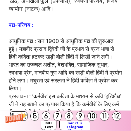
‘ठाठ’, ‘अधखिला फूल’ (उपन्यास), ‘रुक्मणी परिणय’, ‘विजय
व्यायोग’ (नाटक) आदि।
पद्य-परिचय :
आधुनिक पद्य : सन 1900 से आधुनिक पद्य की शुरुआत
हुई। महावीर प्रसाद द्विवेदी जी के प्रभाव से ब्रज भाषा से
हिंदी कविता हटकर खड़ी बोली हिंदी में लिखी जाने लगी।
भारत का उज्ज्वल अतीत, देशभक्ति, सामाजिक सुधार,
स्वभाषा प्रेम, मानवीय गुण आदि का खड़ी बोली हिंदी में प्रयोग
होने लगा। मधुरता एवं सरलता ने हिंदी कविता में प्रवेश कर
लिया।
प्रस्तावना : ‘कर्मवीर’ इस कविता के माध्यम से कवि ‘हरिऔध’
जी ने यह बताने का प्रयास किया है कि कर्मवीरों के लिए कर्म
ही पूजा होती है, वे कर्म करने के लिए सदैव तत्पर रहते हैं, वे
5
6
7
8
9
10
11
12
MH Board
Solutions
असंभव को संभव बना देते हैं, तथा देश और समाज को उन्नति
MH
Join Our
के मार्ग पर ले जाते हैं।
Text
Telegram
Books
Channel