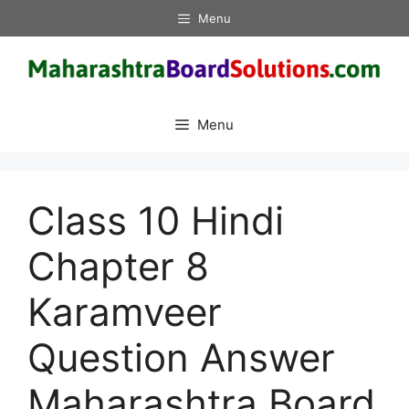
Skip
Menu
to
content
Menu
Class 10 Hindi
Chapter 8
Karamveer
Question Answer
Maharashtra Board