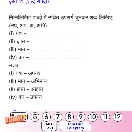
कृति 2: (शब्द संपदा)
निम्नलिखित शब्दों में उचित उपसर्ग चुनकर शब्द लिखिए:
(उप, अप, अ, अभि)
(i) यश – ……………………………….
(ii) ज्ञान – ……………………………….
(iii) मान – ……………………………….
(iv) वन – ……………………………….
उत्तर
(i) यश – अपयश
(iii) मान – अभिमान
(ii) ज्ञान – अज्ञान
(iv) वन – उपवन
कृति 3: (सरल अर्थ)
5
6
7
8
9
10
11
12
MH Board
Solutions
MH
Join Our
Text
Telegram
प्रश्न 1.
Books
Channel