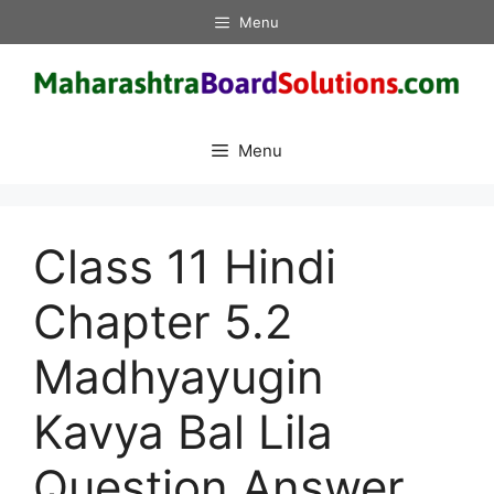
Skip
Menu
to
content
Menu
Class 11 Hindi
Chapter 5.2
Madhyayugin
Kavya Bal Lila
Question Answer