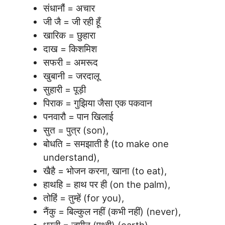
संधानौं = अचार
जी जै = जी रही हूँ
खारिक = छुहारा
दाख = किशमिश
सफरी = अमरूद
खुबानी = जरदालू
सुहारी = पूड़ी
पिराक = गुझिया जैसा एक पकवान
पनवारौ = पान खिलाई
सुत = पुत्र (son),
बोधति = समझाती है (to make one
understand),
खैहै = भोजन करना, खाना (to eat),
हाथहि = हाथ पर ही (on the palm),
तोहिं = तुम्हें (for you),
नैंकु = बिल्कुल नहीं (कभी नहीं) (never),