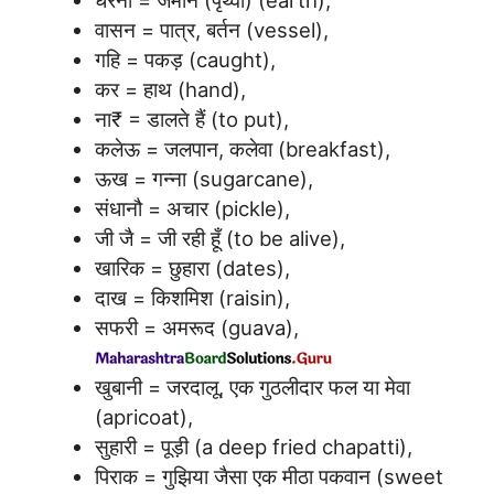
धरनी = जमीन (पृथ्वी) (earth),
वासन = पात्र, बर्तन (vessel),
गहि = पकड़ (caught),
कर = हाथ (hand),
ना₹ = डालते हैं (to put),
कलेऊ = जलपान, कलेवा (breakfast),
ऊख = गन्ना (sugarcane),
संधानौ = अचार (pickle),
जी जै = जी रही हूँ (to be alive),
खारिक = छुहारा (dates),
दाख = किशमिश (raisin),
सफरी = अमरूद (guava),
खुबानी = जरदालू, एक गुठलीदार फल या मेवा
(apricoat),
सुहारी = पूड़ी (a deep fried chapatti),
पिराक = गुझिया जैसा एक मीठा पकवान (sweet