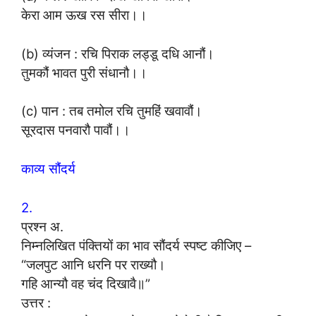
केरा आम ऊख रस सीरा।।
(b) व्यंजन : रचि पिराक लड्डू दधि आनौं।
तुमकौं भावत पुरी संधानौ।।
(c) पान : तब तमोल रचि तुमहिं खवावौं।
सूरदास पनवारौ पावौं।।
काव्य सौंदर्य
2.
प्रश्न अ.
निम्नलिखित पंक्तियों का भाव सौंदर्य स्पष्ट कीजिए –
“जलपुट आनि धरनि पर राख्यौ।
गहि आन्यौ वह चंद दिखावै॥”
उत्तर :