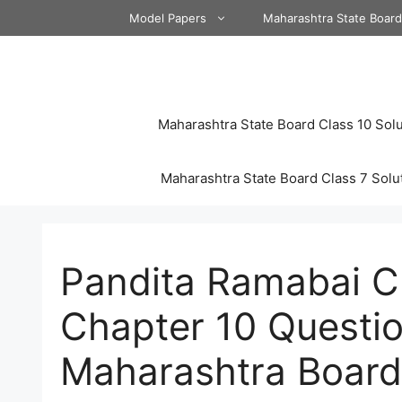
Skip
Model Papers
Maharashtra State Boar
to
content
Maharashtra State Board Class 10 Solu
Maharashtra State Board Class 7 Solu
Pandita Ramabai Cl
Chapter 10 Questi
Maharashtra Board