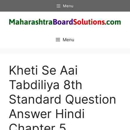
Skip
Menu
to
content
Menu
Kheti Se Aai
Tabdiliya 8th
Standard Question
Answer Hindi
Chapter 5