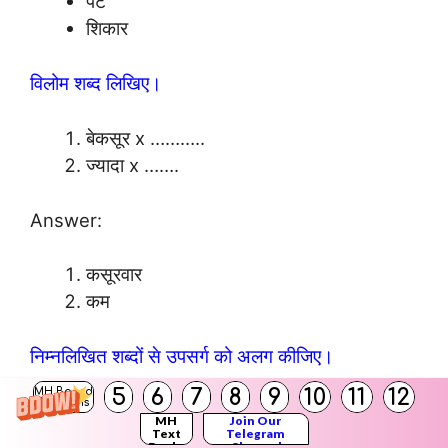
पेट
शिकार
विलोम शब्द लिखिए।
बेकसूर x ………..
ज्यादा x …….
Answer:
कसूरवार
कम
निम्नलिखित शब्दों से उपसर्ग को अलग कीजिए।
5
6
7
8
9
10
11
12
MH Board
Solutions
अतिरिक्त
MH
Join Our
Text
Telegram
सुरक्षित
Books
Channel