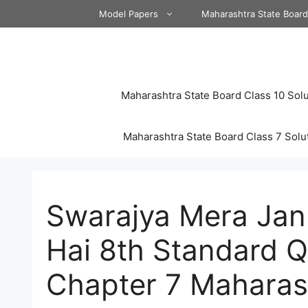
Skip
Model Papers
Maharashtra State Boar
to
content
Maharashtra State Board Class 10 Solu
Maharashtra State Board Class 7 Solu
Swarajya Mera Jan
Hai 8th Standard Q
Chapter 7 Maharas