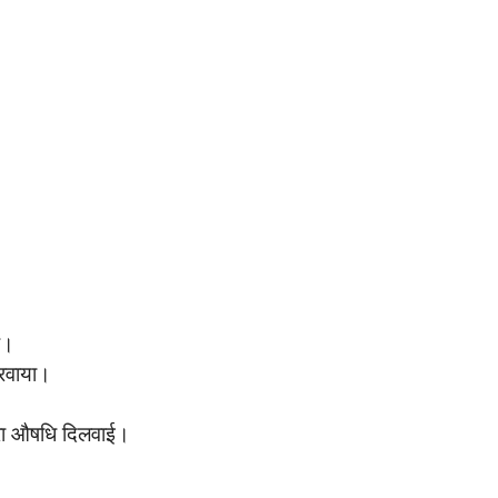
ै।
करवाया।
वारा औषधि दिलवाई।