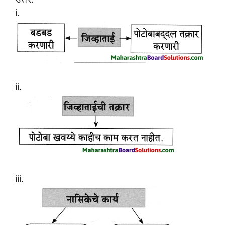
i.
ii.
iii.