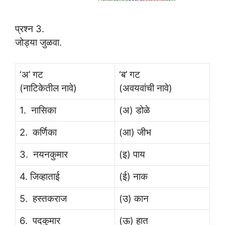
प्रश्न 3.
जोड्या जुळवा.
‘अ’ गट
‘ब’ गट
(नाटिकेतील नावे)
(अवयवांची नावे)
1. नासिका
(अ) डोळे
2. कर्णिका
(आ) जीभ
3. नयनकुमार
(इ) पाय
4. जिव्हाताई
(ई) नाक
5. हस्तकराज
(उ) कान
6. पदकुमार
(ऊ) हात