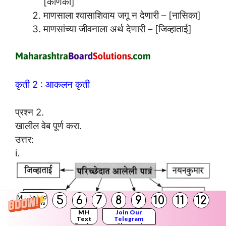
[कर्णिका]
माणसाला श्वासाशिवाय जगू न देणारी – [नासिका]
माणसांच्या जीवनाला अर्थ देणारी – [जिव्हाताई]
कृती 2 : आकलन कृती
प्रश्न 2.
खालील वेब पूर्ण करा.
उत्तर:
i.
5
6
7
8
9
10
11
12
MH Board
Solutions
MH
Join Our
Text
Telegram
Books
Channel