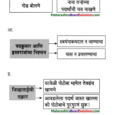
आ.
इ.