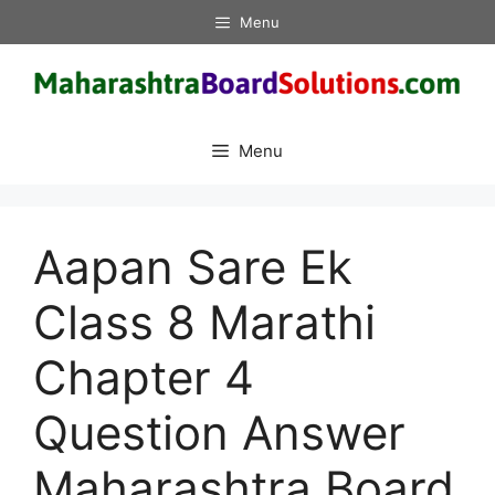
Skip
Menu
to
content
Menu
Aapan Sare Ek
Class 8 Marathi
Chapter 4
Question Answer
Maharashtra Board