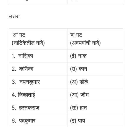
उत्तर:
‘अ’ गट
‘ब’ गट
(नाटिकेतील नावे)
(अवयवांची नावे)
1. नासिका
(ई) नाक
2. कर्णिका
(उ) कान
3. नयनकुमार
(अ) डोळे
4. जिव्हाताई
(आ) जीभ
5. हस्तकराज
(ऊ) हात
6. पदकुमार
(इ) पाय