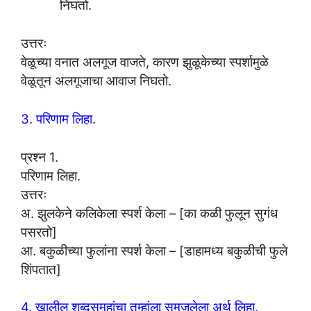
निघतो.
उत्तरः
वेळूच्या वनात अलगूज वाजते, कारण झुळूकेच्या स्पर्शामुळे
वेळूतून अलगूजाचा आवाज निघतो.
3. परिणाम लिहा.
प्रश्न 1.
परिणाम लिहा.
उत्तरः
अ. झुलकेने कलिकेला स्पर्श केला – [का कळी फुलून सुगंध
पसरतो]
आ. बकुळीच्या फुलांना स्पर्श केला – [डाहामध्य बकुळीची फुले
शिंपतात]
4. खालील शब्दसमूहांचा तुम्हांला समजलेला अर्थ लिहा.