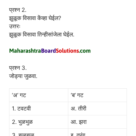
प्रश्न 2.
झुळूक विसावा केंव्हा घेईल?
उत्तरः
झुळूक विसावा तिन्हीसांजेला घेईल.
प्रश्न 3.
जोड्या जुळवा.
‘अ’ गट
‘ब’ गट
1. टवटवी
अ. तीरी
2. भुळभुळ
आ. झरा
3. झुळझुळ
इ. तरंग