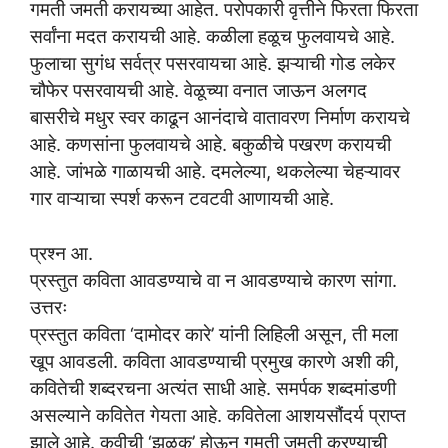
गमती जमती करायच्या आहेत. परोपकारी वृत्तीने फिरता फिरता
सर्वांना मदत करायची आहे. कळीला हळूच फुलवायचे आहे.
फुलाचा सुगंध सर्वत्र पसरवायचा आहे. झऱ्याची गोड लकेर
चौफेर पसरवायची आहे. वेळूच्या वनात जाऊन अलगद
बासरीचे मधुर स्वर काढून आनंदाचे वातावरण निर्माण करायचे
आहे. कणसांना फुलवायचे आहे. बकुळीचे पखरण करायची
आहे. जांभळे गाळायची आहे. दमलेल्या, थकलेल्या चेहऱ्यावर
गार वाऱ्याचा स्पर्श करून टवटवी आणायची आहे.
प्रश्न आ.
प्रस्तुत कविता आवडण्याचे वा न आवडण्याचे कारण सांगा.
उत्तरः
प्रस्तुत कविता ‘दामोदर कारे’ यांनी लिहिली असून, ती मला
खूप आवडली. कविता आवडण्याची प्रमुख कारणे अशी की,
कवितेची शब्दरचना अत्यंत साधी आहे. समर्पक शब्दमांडणी
असल्याने कवितेत गेयता आहे. कवितेला आशयसौंदर्य प्राप्त
झाले आहे. कवीची ‘झुळूक’ होऊन गमती जमती करण्याची