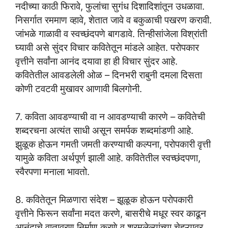
नदीच्या काठी फिरावे, फुलांचा सुगंध दिशादिशांतून उधळावा.
निसर्गात रममाण व्हावे, शेतात जावे व बकुळाची पखरण करावी.
जांभळे गाळावी व स्वच्छंदपणे बागडावे. तिन्हीसांजेला विश्रांती
घ्यावी असे सुंदर विचार कवितेतून मांडले आहेत. परोपकार
वृत्तीने सर्वांना आनंद दयावा हा ही विचार सुंदर आहे.
कवितेतील आवडलेली ओळ – दिनभरी राबुनी दमला दिसता
कोणी टवटवी मुखावर आणावी बिलगोनी.
7. कविता आवडण्याची वा न आवडण्याची कारणे – कवितेची
शब्दरचना अत्यंत साधी असून समर्पक शब्दमांडणी आहे.
झुळूक होऊन गमती जमती करण्याची कल्पना, परोपकारी वृत्ती
यामुळे कविता अर्थपूर्ण झाली आहे. कवितेतील स्वच्छंदपणा,
स्वैरपणा मनाला भावतो.
8. कवितेतून मिळणारा संदेश – झूळूक होऊन परोपकारी
वृत्तीने फिरून सर्वांना मदत करणे, बासरीचे मधूर स्वर काढून
आनंदाचे वातावरण निर्माण करणे व श्रमलेल्यांच्या चेहऱ्यावर