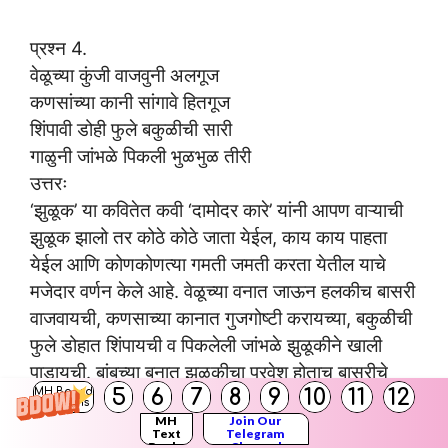
प्रश्न 4.
वेळूच्या कुंजी वाजवुनी अलगूज
कणसांच्या कानी सांगावे हितगूज
शिंपावी डोही फुले बकुळीची सारी
गाळुनी जांभळे पिकली भुळभुळ तीरी
उत्तरः
‘झुळूक’ या कवितेत कवी ‘दामोदर कारे’ यांनी आपण वाऱ्याची
झुळूक झालो तर कोठे कोठे जाता येईल, काय काय पाहता
येईल आणि कोणकोणत्या गमती जमती करता येतील याचे
मजेदार वर्णन केले आहे. वेळूच्या वनात जाऊन हलकीच बासरी
वाजवायची, कणसाच्या कानात गुजगोष्टी करायच्या, बकुळीची
फुले डोहात शिंपायची व पिकलेली जांभळे झुळूकीने खाली
पाडायची. बांबूच्या बनात झुळूकीचा प्रवेश होताच बासरीचे
5
6
7
8
9
10
11
12
MH Board
हलके सूर निघतील, ही कल्पनाच किती सुंदर आहे.
Solutions
MH
Join Our
निसर्गातल्या घटकांचे वर्णन सांगून कवितेच्या अर्थसौंदर्यात भर
Text
Telegram
Books
Channel