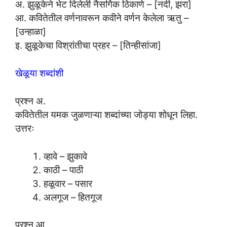
अ. झुळूकेने भेट दिलेली नैसर्गिक ठिकाणे – [नदी, झरा]
आ. कवितेतील वर्णनावरून कवीने वर्णन केलेला ऋतु –
[उन्हाळा]
इ. झुळूकेचा विश्रांतीचा प्रहर – [तिन्हीसांजा]
खेळूया शब्दांशी
प्रश्न अ.
कवितेतील यमक जुळणाऱ्या शब्दांच्या जोड्या शोधून लिहा.
उत्तरः
व्हावे – झुकावे
काठी – पाठी
हळूवार – पसार
अलगूज – हितगूज
प्रश्न आ.