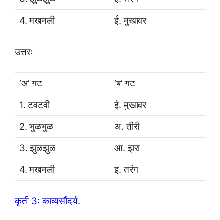
4. मखमली
ई. मुखावर
उत्तरः
‘अ’ गट
‘ब’ गट
1. टवटवी
ई. मुखावर
2. भुळभुळ
अ. तीरी
3. झुळझुळ
आ. झरा
4. मखमली
इ. तरंग
कृती 3: काव्यसौंदर्य.