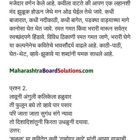
मजेदार वर्णन केले आहे. कवीला वाटते की आपण एक लहानशी
मंद झुळूक होऊन जेथे मन ओढ घेईल तेथे जावे. कधी
बाजारात, कधी नदीकाठी, कधी बागेत, पडक्या वाड्याच्या मागे
कानोसा घेत घेत जावे. रमत गमत किंवा भरारी मारून सर्वत्र
स्वच्छंदपणे हिंडावे. विविध ठिकाणी रमत गमत जाणे, भरारी घेणे
या कल्पनेनेच कवितेचे भावसौंदर्य वाढले आहे. काठी-पाठी,
घेत-थेट, व्हावे-झुकावे या शब्दांनी यमक साधले आहे.
प्रश्न 2.
लावूनी अंगुली कलिकेला हळुवार
ती फुलून बघे तो व्हावे पार पसार
परि जाता जाता सुगंध संगे न्यावा
तो दिशादिशांतुनी फिरता उधळुनी दयावा.
उत्तर:
‘झुळूक’ या कवितेत कवी ‘दामोदर कारे’ यांनी आपण वाऱ्याची